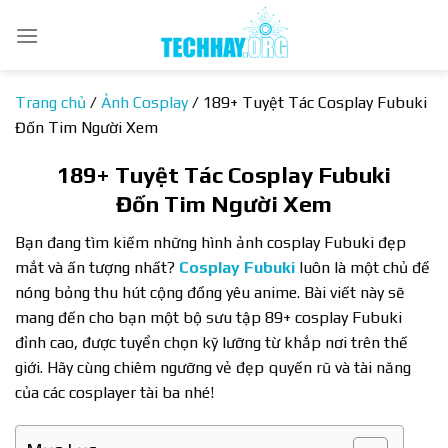
Bỏ
qua
nội
dung
Trang chủ
/
Ảnh Cosplay
/
189+ Tuyệt Tác Cosplay Fubuki
Đốn Tim Người Xem
189+ Tuyệt Tác Cosplay Fubuki
Đốn Tim Người Xem
Bạn đang tìm kiếm những hình ảnh cosplay Fubuki đẹp
mắt và ấn tượng nhất?
Cosplay Fubuki
luôn là một chủ đề
nóng bỏng thu hút cộng đồng yêu anime. Bài viết này sẽ
mang đến cho bạn một bộ sưu tập 89+ cosplay Fubuki
đỉnh cao, được tuyển chọn kỹ lưỡng từ khắp nơi trên thế
giới. Hãy cùng chiêm ngưỡng vẻ đẹp quyến rũ và tài năng
của các cosplayer tài ba nhé!