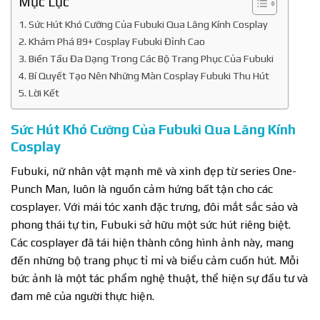
Mục Lục
Sức Hút Khó Cưỡng Của Fubuki Qua Lăng Kính Cosplay
Khám Phá 89+ Cosplay Fubuki Đỉnh Cao
Biến Tấu Đa Dạng Trong Các Bộ Trang Phục Của Fubuki
Bí Quyết Tạo Nên Những Màn Cosplay Fubuki Thu Hút
Lời Kết
Sức Hút Khó Cưỡng Của Fubuki Qua Lăng Kính
Cosplay
Fubuki, nữ nhân vật mạnh mẽ và xinh đẹp từ series One-
Punch Man, luôn là nguồn cảm hứng bất tận cho các
cosplayer. Với mái tóc xanh đặc trưng, đôi mắt sắc sảo và
phong thái tự tin, Fubuki sở hữu một sức hút riêng biệt.
Các cosplayer đã tái hiện thành công hình ảnh này, mang
đến những bộ trang phục tỉ mỉ và biểu cảm cuốn hút. Mỗi
bức ảnh là một tác phẩm nghệ thuật, thể hiện sự đầu tư và
đam mê của người thực hiện.