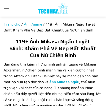
Bỏ
qua
nội
dung
Trang chủ
/
Ảnh Anime
/
119+ Ảnh Mikasa Ngầu Tuyệt
Đỉnh: Khám Phá Vẻ Đẹp Bất Khuất Của Nữ Chiến Binh
119+ Ảnh Mikasa Ngầu Tuyệt
Đỉnh: Khám Phá Vẻ Đẹp Bất Khuất
Của Nữ Chiến Binh
Bạn đang tìm kiếm những hình ảnh ấn tượng về Mikasa
Ackerman, nữ chiến binh mạnh mẽ và kiên cường nhất
trong Attack on Titan? Bài viết này sẽ mang đến cho bạn
một bộ sưu tập độc đáo về
ảnh Mikasa ngầu
, thể hiện
trọn vẹn khí chất của cô nàng. Từ những khoảnh khắc
chiến đấu đầy quyết liệt đến những biểu cảm sâu lắng, tất
cả sẽ được khắc họa một cách chân thực và sống động
nhất. Hãy cùng chiêm ngưỡng vẻ đẹp bất khuất và sức