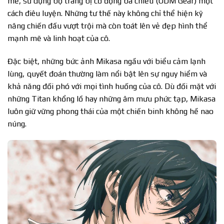
mẽ, sử dụng bộ trang bị cơ động ba chiều (ODM Gear) một
cách điêu luyện. Những tư thế này không chỉ thể hiện kỹ
năng chiến đấu vượt trội mà còn toát lên vẻ đẹp hình thể
mạnh mẽ và linh hoạt của cô.
Đặc biệt, những bức ảnh Mikasa ngầu với biểu cảm lạnh
lùng, quyết đoán thường làm nổi bật lên sự nguy hiểm và
khả năng đối phó với mọi tình huống của cô. Dù đối mặt với
những Titan khổng lồ hay những âm mưu phức tạp, Mikasa
luôn giữ vững phong thái của một chiến binh không hề nao
núng.