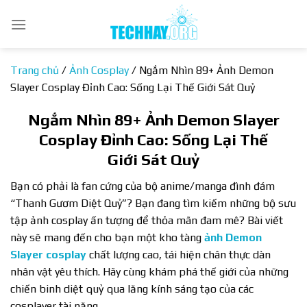
Bỏ
qua
nội
dung
Trang chủ
/
Ảnh Cosplay
/
Ngắm Nhìn 89+ Ảnh Demon
Slayer Cosplay Đỉnh Cao: Sống Lại Thế Giới Sát Quỷ
Ngắm Nhìn 89+ Ảnh Demon Slayer
Cosplay Đỉnh Cao: Sống Lại Thế
Giới Sát Quỷ
Bạn có phải là fan cứng của bộ anime/manga đình đám
“Thanh Gươm Diệt Quỷ”? Bạn đang tìm kiếm những bộ sưu
tập ảnh cosplay ấn tượng để thỏa mãn đam mê? Bài viết
này sẽ mang đến cho bạn một kho tàng
ảnh Demon
Slayer cosplay
chất lượng cao, tái hiện chân thực dàn
nhân vật yêu thích. Hãy cùng khám phá thế giới của những
chiến binh diệt quỷ qua lăng kính sáng tạo của các
cosplayer tài năng.