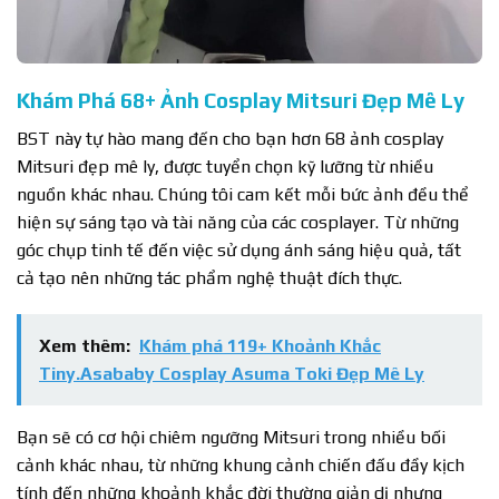
Khám Phá 68+ Ảnh Cosplay Mitsuri Đẹp Mê Ly
BST này tự hào mang đến cho bạn hơn 68 ảnh cosplay
Mitsuri đẹp mê ly, được tuyển chọn kỹ lưỡng từ nhiều
nguồn khác nhau. Chúng tôi cam kết mỗi bức ảnh đều thể
hiện sự sáng tạo và tài năng của các cosplayer. Từ những
góc chụp tinh tế đến việc sử dụng ánh sáng hiệu quả, tất
cả tạo nên những tác phẩm nghệ thuật đích thực.
Xem thêm:
Khám phá 119+ Khoảnh Khắc
Tiny.Asababy Cosplay Asuma Toki Đẹp Mê Ly
Bạn sẽ có cơ hội chiêm ngưỡng Mitsuri trong nhiều bối
cảnh khác nhau, từ những khung cảnh chiến đấu đầy kịch
tính đến những khoảnh khắc đời thường giản dị nhưng