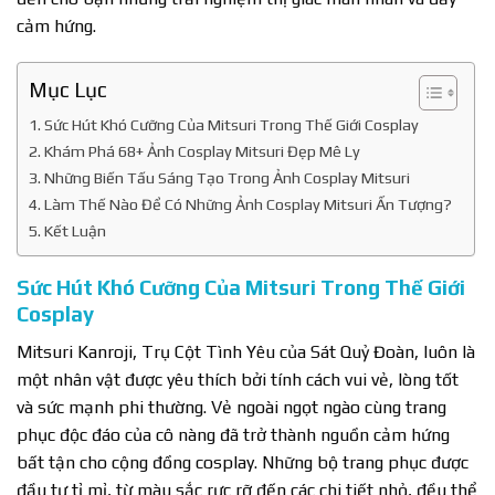
cảm hứng.
Mục Lục
Sức Hút Khó Cưỡng Của Mitsuri Trong Thế Giới Cosplay
Khám Phá 68+ Ảnh Cosplay Mitsuri Đẹp Mê Ly
Những Biến Tấu Sáng Tạo Trong Ảnh Cosplay Mitsuri
Làm Thế Nào Để Có Những Ảnh Cosplay Mitsuri Ấn Tượng?
Kết Luận
Sức Hút Khó Cưỡng Của Mitsuri Trong Thế Giới
Cosplay
Mitsuri Kanroji, Trụ Cột Tình Yêu của Sát Quỷ Đoàn, luôn là
một nhân vật được yêu thích bởi tính cách vui vẻ, lòng tốt
và sức mạnh phi thường. Vẻ ngoài ngọt ngào cùng trang
phục độc đáo của cô nàng đã trở thành nguồn cảm hứng
bất tận cho cộng đồng cosplay. Những bộ trang phục được
đầu tư tỉ mỉ, từ màu sắc rực rỡ đến các chi tiết nhỏ, đều thể