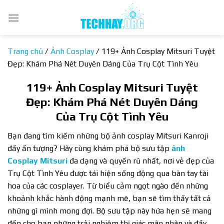
Bỏ
qua
nội
dung
Trang chủ
/
Ảnh Cosplay
/
119+ Ảnh Cosplay Mitsuri Tuyệt
Đẹp: Khám Phá Nét Duyên Dáng Của Trụ Cột Tình Yêu
119+ Ảnh Cosplay Mitsuri Tuyệt
Đẹp: Khám Phá Nét Duyên Dáng
Của Trụ Cột Tình Yêu
Bạn đang tìm kiếm những bộ ảnh cosplay Mitsuri Kanroji
đầy ấn tượng? Hãy cùng khám phá bộ sưu tập
ảnh
Cosplay Mitsuri
đa dạng và quyến rũ nhất, nơi vẻ đẹp của
Trụ Cột Tình Yêu được tái hiện sống động qua bàn tay tài
hoa của các cosplayer. Từ biểu cảm ngọt ngào đến những
khoảnh khắc hành động mạnh mẽ, bạn sẽ tìm thấy tất cả
những gì mình mong đợi. Bộ sưu tập này hứa hẹn sẽ mang
đến cho bạn những trải nghiệm thị giác mãn nhãn và đầy