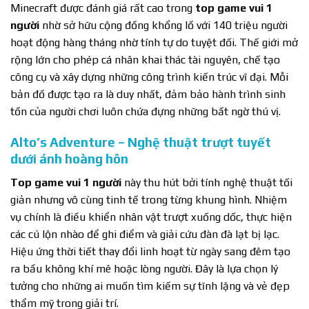
Minecraft được đánh giá rất cao trong
top game vui 1
người
nhờ sở hữu cộng đồng khổng lồ với 140 triệu người
hoạt động hàng tháng nhờ tính tự do tuyệt đối. Thế giới mở
rộng lớn cho phép cá nhân khai thác tài nguyên, chế tạo
công cụ và xây dựng những công trình kiến trúc vĩ đại. Mỗi
bản đồ được tạo ra là duy nhất, đảm bảo hành trình sinh
tồn của người chơi luôn chứa đựng những bất ngờ thú vị.
Alto’s Adventure – Nghệ thuật trượt tuyết
dưới ánh hoàng hôn
Top game vui 1 người
này thu hút bởi tính nghệ thuật tối
giản nhưng vô cùng tinh tế trong từng khung hình. Nhiệm
vụ chính là điều khiển nhân vật trượt xuống dốc, thực hiện
các cú lộn nhào để ghi điểm và giải cứu đàn đà lạt bị lạc.
Hiệu ứng thời tiết thay đổi linh hoạt từ ngày sang đêm tạo
ra bầu không khí mê hoặc lòng người. Đây là lựa chọn lý
tưởng cho những ai muốn tìm kiếm sự tĩnh lặng và vẻ đẹp
thẩm mỹ trong giải trí.