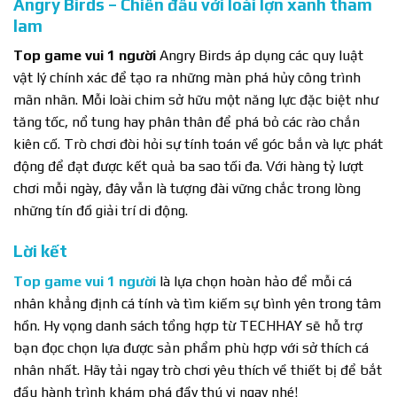
Angry Birds – Chiến đấu với loài lợn xanh tham
lam
Top game vui 1 người
Angry Birds áp dụng các quy luật
vật lý chính xác để tạo ra những màn phá hủy công trình
mãn nhãn. Mỗi loài chim sở hữu một năng lực đặc biệt như
tăng tốc, nổ tung hay phân thân để phá bỏ các rào chắn
kiên cố. Trò chơi đòi hỏi sự tính toán về góc bắn và lực phát
động để đạt được kết quả ba sao tối đa. Với hàng tỷ lượt
chơi mỗi ngày, đây vẫn là tượng đài vững chắc trong lòng
những tín đồ giải trí di động.
Lời kết
Top game vui 1 người
là lựa chọn hoàn hảo để mỗi cá
nhân khẳng định cá tính và tìm kiếm sự bình yên trong tâm
hồn. Hy vọng danh sách tổng hợp từ TECHHAY sẽ hỗ trợ
bạn đọc chọn lựa được sản phẩm phù hợp với sở thích cá
nhân nhất. Hãy tải ngay trò chơi yêu thích về thiết bị để bắt
đầu hành trình khám phá đầy thú vị ngay nhé!