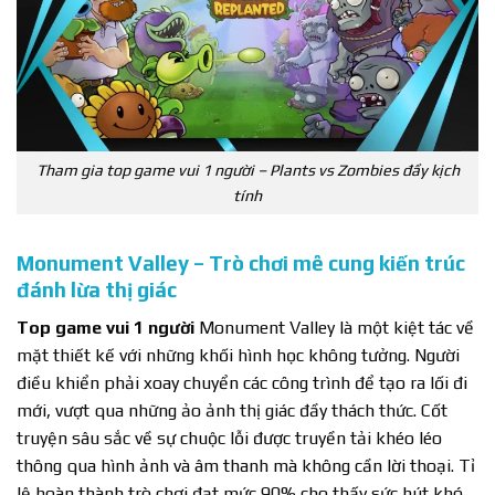
Tham gia top game vui 1 người – Plants vs Zombies đầy kịch
tính
Monument Valley – Trò chơi mê cung kiến trúc
đánh lừa thị giác
Top game vui 1 người
Monument Valley là một kiệt tác về
mặt thiết kế với những khối hình học không tưởng. Người
điều khiển phải xoay chuyển các công trình để tạo ra lối đi
mới, vượt qua những ảo ảnh thị giác đầy thách thức. Cốt
truyện sâu sắc về sự chuộc lỗi được truyền tải khéo léo
thông qua hình ảnh và âm thanh mà không cần lời thoại. Tỉ
lệ hoàn thành trò chơi đạt mức 90% cho thấy sức hút khó