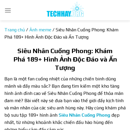
Bỏ
qua
nội
dung
Trang chủ
/
Ảnh meme
/
Siêu Nhân Cuồng Phong: Khám
Phá 189+ Hình Ảnh Độc Đáo và Ấn Tượng
Siêu Nhân Cuồng Phong: Khám
Phá 189+ Hình Ảnh Độc Đáo và Ấn
Tượng
Bạn là một fan cuồng nhiệt của những chiến binh dũng
mãnh và đầy màu sắc? Bạn đang tìm kiếm một kho tàng
hình ảnh đỉnh cao về Siêu Nhân Cuồng Phong để thỏa mãn
đam mê? Bài viết này sẽ đưa bạn vào thế giới đầy kịch tính
và mãn nhãn của các siêu anh hùng này. Hãy cùng khám phá
bộ sưu tập 189+ hình ảnh
Siêu Nhân Cuồng Phong
đẹp
nhất, từ những khoảnh khắc chiến đấu hào hùng đến
những biểu cảm đầy cảm xúc.