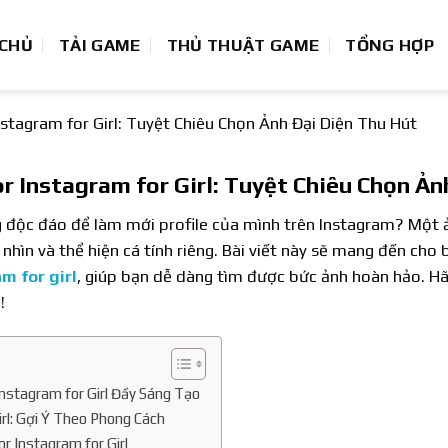
 CHỦ
TẢI GAME
THỦ THUẬT GAME
TỔNG HỢP
Instagram for Girl: Tuyệt Chiêu Chọn Ảnh Đại Diện Thu Hút
or Instagram for Girl: Tuyệt Chiêu Chọn Ả
độc đáo để làm mới profile của mình trên Instagram? Một ản
 nhìn và thể hiện cá tính riêng. Bài viết này sẽ mang đến ch
am for girl
, giúp bạn dễ dàng tìm được bức ảnh hoàn hảo. H
!
Instagram for Girl Đầy Sáng Tạo
irl: Gợi Ý Theo Phong Cách
or Instagram for Girl