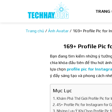
Bỏ
qua
TRANG
nội
dung
Trang chủ
/
Ảnh Avatar
/
169+ Profile Pic for 
169+ Profile Pic f
Bạn đang tìm kiếm những ý tưởng 
chìa khóa đầu tiên để thu hút ánh
lựa chọn
profile pic for Instagr
ý đầy sáng tạo và phong cách nhé
Mục Lục
Khám Phá Thế Giới Profile Pic for 
45+ Profile Pic for Instagram for G
Những Lưu Ý Khi Chọn Profile Pic f