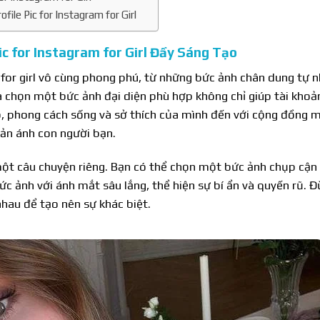
ile Pic for Instagram for Girl
ic for Instagram for Girl Đầy Sáng Tạo
m for girl vô cùng phong phú, từ những bức ảnh chân dung tự 
ựa chọn một bức ảnh đại diện phù hợp không chỉ giúp tài khoả
p, phong cách sống và sở thích của mình đến với cộng đồng 
hản ánh con người bạn.
t câu chuyện riêng. Bạn có thể chọn một bức ảnh chụp cận m
ức ảnh với ánh mắt sâu lắng, thể hiện sự bí ẩn và quyến rũ. 
hau để tạo nên sự khác biệt.