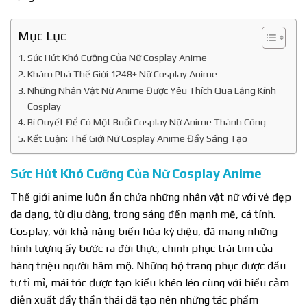
Mục Lục
Sức Hút Khó Cưỡng Của Nữ Cosplay Anime
Khám Phá Thế Giới 1248+ Nữ Cosplay Anime
Những Nhân Vật Nữ Anime Được Yêu Thích Qua Lăng Kính
Cosplay
Bí Quyết Để Có Một Buổi Cosplay Nữ Anime Thành Công
Kết Luận: Thế Giới Nữ Cosplay Anime Đầy Sáng Tạo
Sức Hút Khó Cưỡng Của Nữ Cosplay Anime
Thế giới anime luôn ẩn chứa những nhân vật nữ với vẻ đẹp
đa dạng, từ dịu dàng, trong sáng đến mạnh mẽ, cá tính.
Cosplay, với khả năng biến hóa kỳ diệu, đã mang những
hình tượng ấy bước ra đời thực, chinh phục trái tim của
hàng triệu người hâm mộ. Những bộ trang phục được đầu
tư tỉ mỉ, mái tóc được tạo kiểu khéo léo cùng với biểu cảm
diễn xuất đầy thần thái đã tạo nên những tác phẩm