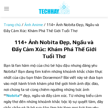
Bỏ
qua
nội
dung
Trang chủ
/
Ảnh Anime
/
114+ Ảnh Nobita Đẹp, Ngầu và
Đầy Cảm Xúc: Khám Phá Thế Giới Tuổi Thơ
114+ Ảnh Nobita Đẹp, Ngầu và
Đầy Cảm Xúc: Khám Phá Thế Giới
Tuổi Thơ
Bạn là fan hâm mộ của chú bé hậu đậu nhưng đáng yêu
Nobita? Bạn đang tìm kiếm những khoảnh khắc chân thực
nhất của cậu bạn thân Doraemon? Bài viết này sẽ đưa bạn
vào một hành trình khám phá thế giới hình ảnh độc đáo,
nơi chúng ta sẽ cùng chiêm ngưỡng những bức ảnh
**
Nobita
** đẹp, ngầu và đầy cảm xúc. Từ những biểu cảm
ngây thơ đến những khoảnh khắc bộc lộ sự quyết tâm, đây
chắc chắn sẽ là bộ sưu tập làm hài lòng mọi trái tim yêu