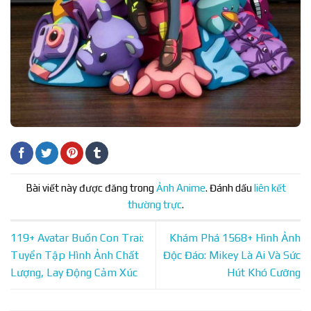
Bài viết này được đăng trong
Ảnh Anime
. Đánh dấu
liên kết
thường trực
.
119+ Avatar Buồn Con Trai:
Khám Phá 1568+ Hình Ảnh
Tuyển Tập Hình Ảnh Chất
Độc Đáo: Mikey Là Ai Và Sức
Lượng, Lay Động Cảm Xúc
Hút Khó Cưỡng