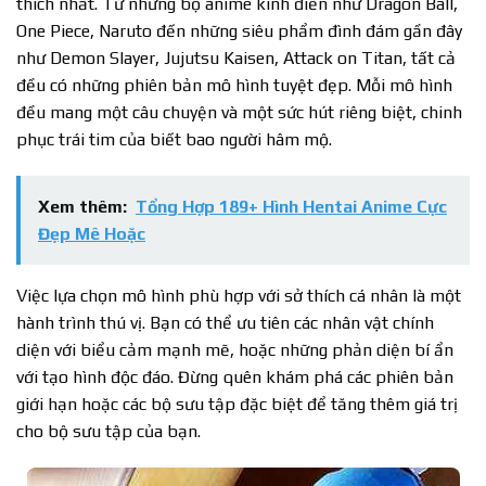
thích nhất. Từ những bộ anime kinh điển như Dragon Ball,
One Piece, Naruto đến những siêu phẩm đình đám gần đây
như Demon Slayer, Jujutsu Kaisen, Attack on Titan, tất cả
đều có những phiên bản mô hình tuyệt đẹp. Mỗi mô hình
đều mang một câu chuyện và một sức hút riêng biệt, chinh
phục trái tim của biết bao người hâm mộ.
Xem thêm:
Tổng Hợp 189+ Hình Hentai Anime Cực
Đẹp Mê Hoặc
Việc lựa chọn mô hình phù hợp với sở thích cá nhân là một
hành trình thú vị. Bạn có thể ưu tiên các nhân vật chính
diện với biểu cảm mạnh mẽ, hoặc những phản diện bí ẩn
với tạo hình độc đáo. Đừng quên khám phá các phiên bản
giới hạn hoặc các bộ sưu tập đặc biệt để tăng thêm giá trị
cho bộ sưu tập của bạn.