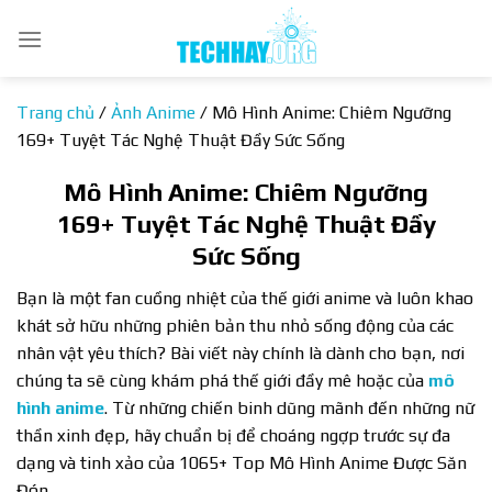
Bỏ
qua
nội
dung
Trang chủ
/
Ảnh Anime
/
Mô Hình Anime: Chiêm Ngưỡng
169+ Tuyệt Tác Nghệ Thuật Đầy Sức Sống
Mô Hình Anime: Chiêm Ngưỡng
169+ Tuyệt Tác Nghệ Thuật Đầy
Sức Sống
Bạn là một fan cuồng nhiệt của thế giới anime và luôn khao
khát sở hữu những phiên bản thu nhỏ sống động của các
nhân vật yêu thích? Bài viết này chính là dành cho bạn, nơi
chúng ta sẽ cùng khám phá thế giới đầy mê hoặc của
mô
hình anime
. Từ những chiến binh dũng mãnh đến những nữ
thần xinh đẹp, hãy chuẩn bị để choáng ngợp trước sự đa
dạng và tinh xảo của 1065+ Top Mô Hình Anime Được Săn
Đón.