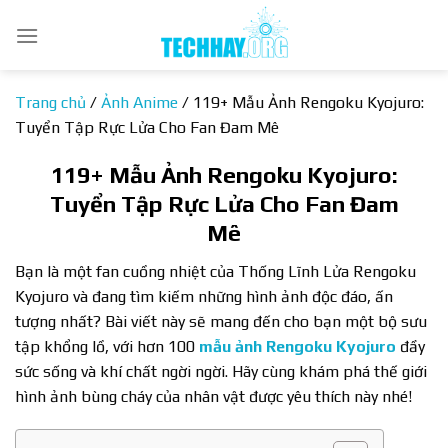
Bỏ
qua
nội
dung
Trang chủ
/
Ảnh Anime
/
119+ Mẫu Ảnh Rengoku Kyojuro:
Tuyển Tập Rực Lửa Cho Fan Đam Mê
119+ Mẫu Ảnh Rengoku Kyojuro:
Tuyển Tập Rực Lửa Cho Fan Đam
Mê
Bạn là một fan cuồng nhiệt của Thống Lĩnh Lửa Rengoku
Kyojuro và đang tìm kiếm những hình ảnh độc đáo, ấn
tượng nhất? Bài viết này sẽ mang đến cho bạn một bộ sưu
tập khổng lồ, với hơn 100
mẫu ảnh Rengoku Kyojuro
đầy
sức sống và khí chất ngời ngời. Hãy cùng khám phá thế giới
hình ảnh bùng cháy của nhân vật được yêu thích này nhé!