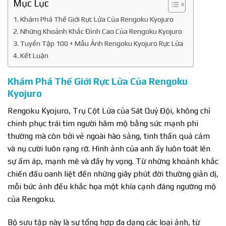
Mục Lục
Khám Phá Thế Giới Rực Lửa Của Rengoku Kyojuro
Những Khoảnh Khắc Đỉnh Cao Của Rengoku Kyojuro
Tuyển Tập 100 + Mẫu Ảnh Rengoku Kyojuro Rực Lửa
Kết Luận
Khám Phá Thế Giới Rực Lửa Của Rengoku
Kyojuro
Rengoku Kyojuro, Trụ Cột Lửa của Sát Quỷ Đội, không chỉ
chinh phục trái tim người hâm mộ bằng sức mạnh phi
thường mà còn bởi vẻ ngoài hào sảng, tinh thần quả cảm
và nụ cười luôn rạng rỡ. Hình ảnh của anh ấy luôn toát lên
sự ấm áp, mạnh mẽ và đầy hy vọng. Từ những khoảnh khắc
chiến đấu oanh liệt đến những giây phút đời thường giản dị,
mỗi bức ảnh đều khắc họa một khía cạnh đáng ngưỡng mộ
của Rengoku.
Bộ sưu tập này là sự tổng hợp đa dạng các loại ảnh, từ