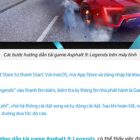
Các bước hướng dẫn tải game Asphalt 9: Legends trên máy tính
Store từ thanh Start. Với macOS, mở App Store và đăng nhập tài khoả
egends” vào thanh tìm kiếm, kiểm tra kỹ thông tin nhà phát hành là 
hí”, chờ hệ thống cài đặt xong và tự động cài đặt. Sau khi hoàn tất,
ác đường đua tốc độ cao.
ớng dẫn tải game Asphalt 9: Legends
,
có thể thấy việc 