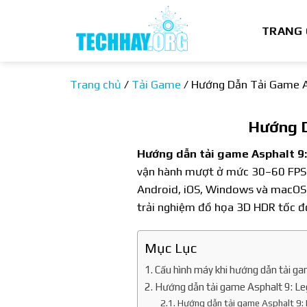
Bỏ
qua
TRANG
nội
dung
Trang chủ
/
Tải Game
/
Hướng Dẫn Tải Game As
Hướng D
Hướng dẫn tải game Asphalt 9
vận hành mượt ở mức 30–60 FPS 
Android, iOS, Windows và macOS m
trải nghiệm đồ họa 3D HDR tốc đ
Mục Lục
Cấu hình máy khi hướng dẫn tải g
Hướng dẫn tải game Asphalt 9: Leg
Hướng dẫn tải game Asphalt 9: 