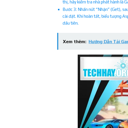
thị, hãy kiểm tra nhà phát hành là
Bước 3: Nhấn nút “Nhận” (Get), sau
cài đặt. Khi hoàn tất, biểu tượng As
đầu tiên.
Xem thêm:
Hướng Dẫn Tải G