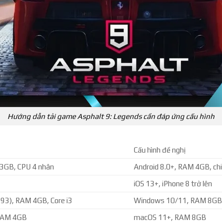
Hướng dẫn tải game Asphalt 9: Legends cần đáp ứng cấu hình
Cấu hình đề nghị
 3GB, CPU 4 nhân
Android 8.0+, RAM 4GB, ch
iOS 13+, iPhone 8 trở lên
3), RAM 4GB, Core i3
Windows 10/11, RAM 8GB
RAM 4GB
macOS 11+, RAM 8GB