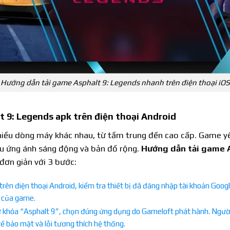
Hướng dẫn tải game Asphalt 9: Legends nhanh trên điện thoại iOS
 9: Legends apk trên điện thoại Android
nhiều dòng máy khác nhau, từ tầm trung đến cao cấp. Game y
ệu ứng ánh sáng động và bản đồ rộng.
Hướng dẫn tải game 
đơn giản với 3 bước:
trên điện thoại Android, kiểm tra thiết bị đã đăng nhập tài khoản Goo
u của game.
ừ khóa “Asphalt 9”, chọn đúng ứng dụng do Gameloft phát hành. Người
ề bảo mật và lỗi tương thích hệ thống.