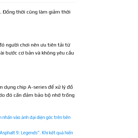
h. Đồng thời cũng làm giảm thời
ó người chơi nên ưu tiên tải từ
vài bước cơ bản và không yêu cầu
ận dụng chip A-series để xử lý đồ
 do đó cần đảm bảo bộ nhớ trống
h nhấn vào ảnh đại diện góc trên bên
sphalt 9: Legends”. Khi kết quả hiển