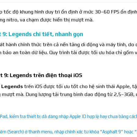
úp tốc độ khung hình duy trì ổn định ở mức 30–60 FPS ổn địn
ng nitro, va chạm được hiển thị mượt mà.
9: Legends chi tiết, nhanh gọn
 hành chính thức trên cả nền tảng di động và máy tính, do đ
bảo an toàn dữ liệu. Quy trình tải được tối ưu hóa chỉ gồm 
 9: Legends trên điện thoại iOS
: Legends
trên iOS được tối ưu tốt cho hệ sinh thái Apple, t
 mượt mà. Dung lượng tải trung bình dao động từ 2,5–3GB,
ad, kiểm tra thiết bị đã đăng nhập Apple ID hợp lệ hay chưa bằng các
ếm (Search) ở thanh menu, nhập chính xác từ khóa “Asphalt 9” hoặc “A