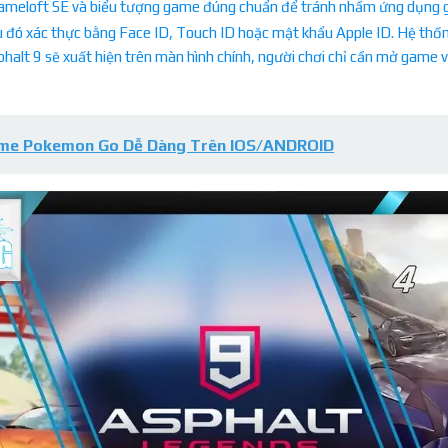
 Gameloft SE và biểu tượng game đúng chuẩn để tránh nhầm ứng dụng 
 đó xác thực bằng Face ID, Touch ID hoặc mật khẩu Apple ID. Hệ thống
phalt 9 sẽ xuất hiện trên màn hình chính, người chơi chỉ cần mở game v
ame Pokemon Go Dễ Dàng Trên IOS/ANDROID