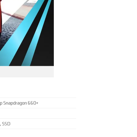
ip Snapdragon 660+
, SSD