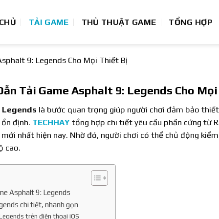
 CHỦ
TẢI GAME
THỦ THUẬT GAME
TỔNG HỢP
phalt 9: Legends Cho Mọi Thiết Bị
ẫn Tải Game Asphalt 9: Legends Cho Mọi 
: Legends
là bước quan trọng giúp người chơi đảm bảo thiết
ổn định.
TECHHAY
tổng hợp chi tiết yêu cầu phần cứng từ
ới nhất hiện nay. Nhờ đó, người chơi có thể chủ động kiểm t
ộ cao.
ame Asphalt 9: Legends
ends chi tiết, nhanh gọn
Legends trên điện thoại iOS