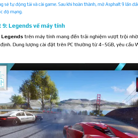
g sẽ tự động tải và cài game. Sau khi hoàn thành, mở Asphalt 9 lần đ
ốc độ mạng.
 9: Legends về máy tính
: Legends
trên máy tính mang đến trải nghiệm vượt trội nhờ 
n định. Dung lượng cài đặt trên PC thường từ 4–5GB, yêu cầu