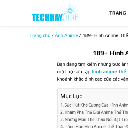
Bỏ
qua
TRANG
nội
dung
Trang chủ
/
Ảnh Anime
/
189+ Hình Anime Thể
189+ Hình 
Bạn đang tìm kiếm những bức ảnh
một bộ sưu tập
hình anime thể
khoảnh khắc đỉnh cao của các vận 
Mục Lục
Sức Hút Khó Cưỡng Của Hình Ani
Khám Phá Thế Giới Anime Thể Th
Những Môn Thể Thao Nổi Bật Tr
Tổng Hợp Hình Anime Thể Thao Đ