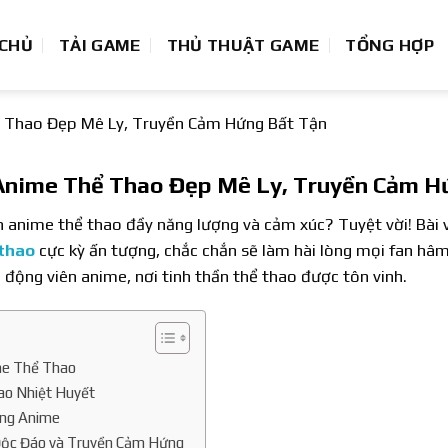
 CHỦ
TẢI GAME
THỦ THUẬT GAME
TỔNG HỢP
 Thao Đẹp Mê Ly, Truyền Cảm Hứng Bất Tận
Anime Thể Thao Đẹp Mê Ly, Truyền Cảm H
 anime thể thao đầy năng lượng và cảm xúc? Tuyệt vời! Bài 
 thao
cực kỳ ấn tượng, chắc chắn sẽ làm hài lòng mọi fan h
động viên anime, nơi tinh thần thể thao được tôn vinh.
me Thể Thao
ao Nhiệt Huyết
ong Anime
ộc Đáo và Truyền Cảm Hứng