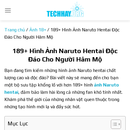
Bỏ
qua
nội
dung
Trang chủ
/
Ảnh 18+
/
189+ Hình Ảnh Naruto Hentai Độc
Đáo Cho Người Hâm Mộ
189+ Hình Ảnh Naruto Hentai Độc
Đáo Cho Người Hâm Mộ
Bạn đang tìm kiếm những hình ảnh Naruto hentai chất
lượng cao và độc đáo? Bài viết này sẽ mang đến cho bạn
một bộ sưu tập khổng lồ với hơn 189+ hình
ảnh Naruto
hentai
, đảm bảo làm hài lòng cả những fan khó tính nhất.
Khám phá thế giới của những nhân vật quen thuộc trong
những tạo hình mới lạ và đầy sức hút.
Mục Lục