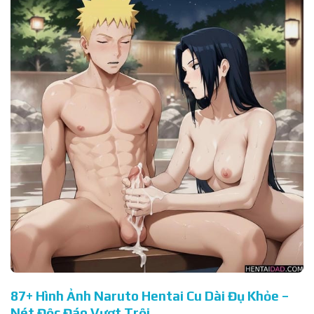
87+ Hình Ảnh Naruto Hentai Cu Dài Đụ Khỏe –
Nét Độc Đáo Vượt Trội