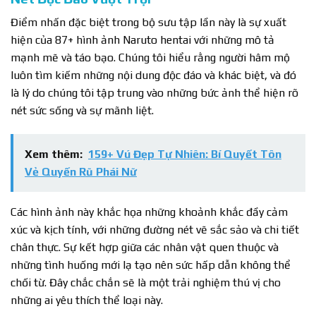
Điểm nhấn đặc biệt trong bộ sưu tập lần này là sự xuất
hiện của 87+ hình ảnh Naruto hentai với những mô tả
mạnh mẽ và táo bạo. Chúng tôi hiểu rằng người hâm mộ
luôn tìm kiếm những nội dung độc đáo và khác biệt, và đó
là lý do chúng tôi tập trung vào những bức ảnh thể hiện rõ
nét sức sống và sự mãnh liệt.
Xem thêm:
159+ Vú Đẹp Tự Nhiên: Bí Quyết Tôn
Vẻ Quyến Rũ Phái Nữ
Các hình ảnh này khắc họa những khoảnh khắc đầy cảm
xúc và kịch tính, với những đường nét vẽ sắc sảo và chi tiết
chân thực. Sự kết hợp giữa các nhân vật quen thuộc và
những tình huống mới lạ tạo nên sức hấp dẫn không thể
chối từ. Đây chắc chắn sẽ là một trải nghiệm thú vị cho
những ai yêu thích thể loại này.