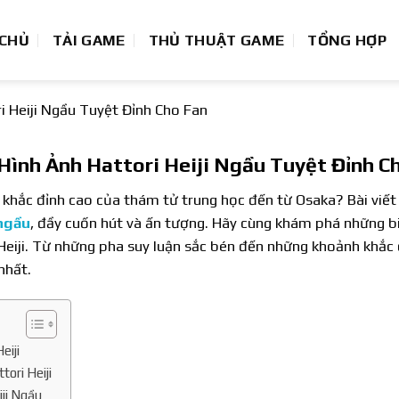
 CHỦ
TẢI GAME
THỦ THUẬT GAME
TỔNG HỢP
i Heiji Ngầu Tuyệt Đỉnh Cho Fan
Hình Ảnh Hattori Heiji Ngầu Tuyệt Đỉnh C
khắc đỉnh cao của thám tử trung học đến từ Osaka? Bài viế
 ngầu
, đầy cuốn hút và ấn tượng. Hãy cùng khám phá những b
eiji. Từ những pha suy luận sắc bén đến những khoảnh khắc 
nhất.
eiji
ori Heiji
ji Ngầu