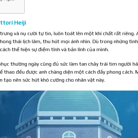
tori Heiji
 trưng và nụ cười tự tin, luôn toát lên một khí chất rất riên
ng thái lịch lãm, thu hút mọi ánh nhìn. Dù trong những tìn
t cách thể hiện sự điềm tĩnh và bản lĩnh của mình.
 phục thường ngày cũng đủ sức làm tan chảy trái tim người
ể thao đều được anh chàng diện một cách đầy phong cách. Mỗ
ần tạo nên sức hút khó cưỡng cho nhân vật này.