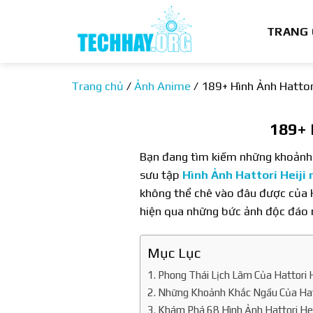
Bỏ
qua
TRANG
nội
dung
Trang chủ
/
Ảnh Anime
/
189+ Hình Ảnh Hattor
189+ 
Bạn đang tìm kiếm những khoảnh 
sưu tập
Hình Ảnh Hattori Heiji
không thể chê vào đâu được của H
hiện qua những bức ảnh độc đáo 
Mục Lục
Phong Thái Lịch Lãm Của Hattori H
Những Khoảnh Khắc Ngầu Của Hatt
Khám Phá 68 Hình Ảnh Hattori Hei