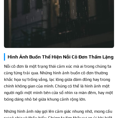
Hình Ảnh Buồn Thể Hiện Nỗi Cô Đơn Thầm Lặng
Nỗi cô đơn là một trạng thái cảm xúc mà ai trong chúng ta
cũng từng trải qua. Những hình ảnh buồn cô đơn thường
khắc họa sự trống vắng, lạc lõng giữa đám đông hay trong
chính không gian của mình. Chúng có thể là hình ảnh một
người ngồi một mình bên cửa sổ nhìn ra màn đêm, hay một
bóng dáng nhỏ bé giữa khung cảnh rộng lớn.
Những hình ảnh này gợi lên cảm giác nhung nhớ, mong cầu
sự sẻ chia và thấu hiểu. Chúng ta tìm thấy sự an ủi khi biết