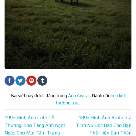
Bài viết này được đăng trong
Ảnh Avatar
. Đánh dấu
liên kết
thường trực
.
199+ Hình Ảnh Cute Dễ
189+ Hình Ảnh Avatar Cá
Thương: Kho Tàng Ảnh Ngọt
Tính Nữ Độc Đáo Cho Bạn
Ngào Cho Mọi Tâm Trạng
Thể Hiện Bản Thân