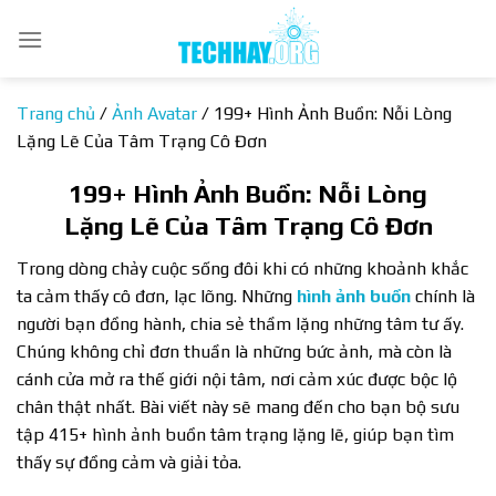
Bỏ
qua
nội
dung
Trang chủ
/
Ảnh Avatar
/
199+ Hình Ảnh Buồn: Nỗi Lòng
Lặng Lẽ Của Tâm Trạng Cô Đơn
199+ Hình Ảnh Buồn: Nỗi Lòng
Lặng Lẽ Của Tâm Trạng Cô Đơn
Trong dòng chảy cuộc sống đôi khi có những khoảnh khắc
ta cảm thấy cô đơn, lạc lõng. Những
hình ảnh buồn
chính là
người bạn đồng hành, chia sẻ thầm lặng những tâm tư ấy.
Chúng không chỉ đơn thuần là những bức ảnh, mà còn là
cánh cửa mở ra thế giới nội tâm, nơi cảm xúc được bộc lộ
chân thật nhất. Bài viết này sẽ mang đến cho bạn bộ sưu
tập 415+ hình ảnh buồn tâm trạng lặng lẽ, giúp bạn tìm
thấy sự đồng cảm và giải tỏa.