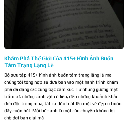
Khám Phá Thế Giới Của 415+ Hình Ảnh Buồn
Tâm Trạng Lặng Lẽ
Bộ sưu tập 415+ hình ảnh buồn tâm trạng lặng lẽ mà
chúng tôi tổng hợp sẽ đưa bạn vào một hành trình khám
phá đa dạng các cung bậc cảm xúc. Từ những gương mặt
trầm tư, những cảnh vật cô liêu, đến những khoảnh khắc
đơn độc trong mưa, tất cả đều toát lên một vẻ đẹp u buồn
đầy cuốn hút. Mỗi bức ảnh là một câu chuyện không lời,
chờ đợi bạn giải mã.