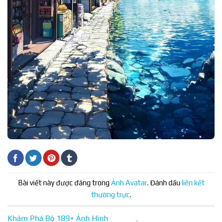
Bài viết này được đăng trong
Ảnh Avatar
. Đánh dấu
liên kết
thường trực
.
Khám Phá Bộ 189+ Ảnh Hình