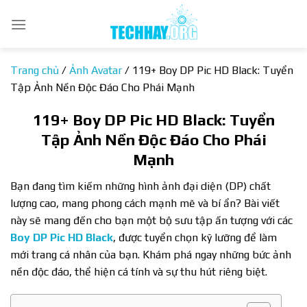
Bỏ
qua
nội
dung
Trang chủ
/
Ảnh Avatar
/
119+ Boy DP Pic HD Black: Tuyển
Tập Ảnh Nền Độc Đáo Cho Phái Mạnh
119+ Boy DP Pic HD Black: Tuyển
Tập Ảnh Nền Độc Đáo Cho Phái
Mạnh
Bạn đang tìm kiếm những hình ảnh đại diện (DP) chất
lượng cao, mang phong cách mạnh mẽ và bí ẩn? Bài viết
này sẽ mang đến cho bạn một bộ sưu tập ấn tượng với các
Boy DP Pic HD Black
, được tuyển chọn kỹ lưỡng để làm
mới trang cá nhân của bạn. Khám phá ngay những bức ảnh
nền độc đáo, thể hiện cá tính và sự thu hút riêng biệt.