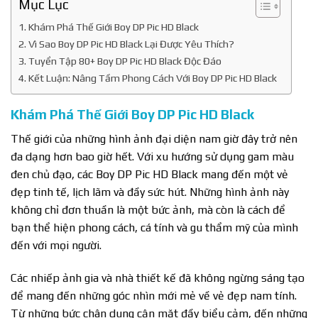
Mục Lục
Khám Phá Thế Giới Boy DP Pic HD Black
Vì Sao Boy DP Pic HD Black Lại Được Yêu Thích?
Tuyển Tập 80+ Boy DP Pic HD Black Độc Đáo
Kết Luận: Nâng Tầm Phong Cách Với Boy DP Pic HD Black
Khám Phá Thế Giới Boy DP Pic HD Black
Thế giới của những hình ảnh đại diện nam giờ đây trở nên
đa dạng hơn bao giờ hết. Với xu hướng sử dụng gam màu
đen chủ đạo, các Boy DP Pic HD Black mang đến một vẻ
đẹp tinh tế, lịch lãm và đầy sức hút. Những hình ảnh này
không chỉ đơn thuần là một bức ảnh, mà còn là cách để
bạn thể hiện phong cách, cá tính và gu thẩm mỹ của mình
đến với mọi người.
Các nhiếp ảnh gia và nhà thiết kế đã không ngừng sáng tạo
để mang đến những góc nhìn mới mẻ về vẻ đẹp nam tính.
Từ những bức chân dung cận mặt đầy biểu cảm, đến những