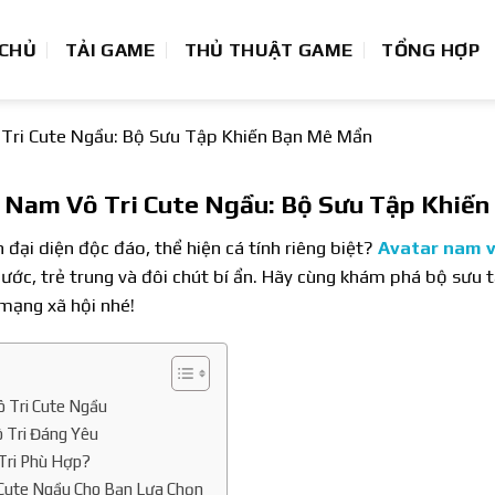
 CHỦ
TẢI GAME
THỦ THUẬT GAME
TỔNG HỢP
Tri Cute Ngầu: Bộ Sưu Tập Khiến Bạn Mê Mẩn
 Nam Vô Tri Cute Ngầu: Bộ Sưu Tập Khiế
đại diện độc đáo, thể hiện cá tính riêng biệt?
Avatar nam v
ước, trẻ trung và đôi chút bí ẩn. Hãy cùng khám phá bộ sưu 
mạng xã hội nhé!
 Tri Cute Ngầu
 Tri Đáng Yêu
Tri Phù Hợp?
 Cute Ngầu Cho Bạn Lựa Chọn