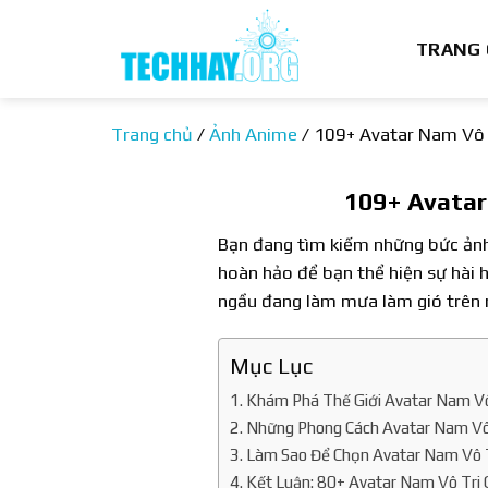
Bỏ
qua
TRANG
nội
dung
Trang chủ
/
Ảnh Anime
/
109+ Avatar Nam Vô 
109+ Avatar
Bạn đang tìm kiếm những bức ảnh 
hoàn hảo để bạn thể hiện sự hài h
ngầu đang làm mưa làm gió trên 
Mục Lục
Khám Phá Thế Giới Avatar Nam Vô
Những Phong Cách Avatar Nam Vô
Làm Sao Để Chọn Avatar Nam Vô 
Kết Luận: 80+ Avatar Nam Vô Tri