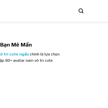
n Bạn Mê Mẩn
ô tri cute ngầu
chính là lựa chọn
tập 80+ avatar nam vô tri cute