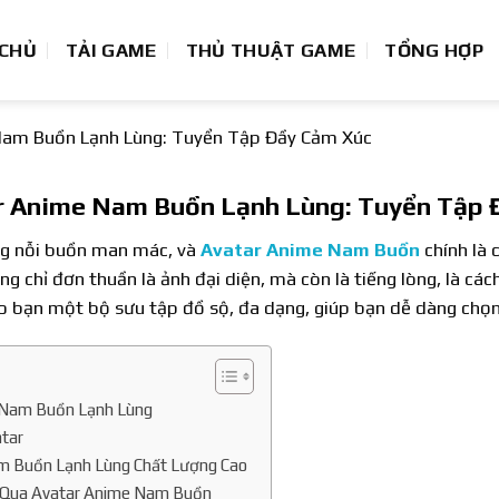
 CHỦ
TẢI GAME
THỦ THUẬT GAME
TỔNG HỢP
Nam Buồn Lạnh Lùng: Tuyển Tập Đầy Cảm Xúc
r Anime Nam Buồn Lạnh Lùng: Tuyển Tập 
ng nỗi buồn man mác, và
Avatar Anime Nam Buồn
chính là 
g chỉ đơn thuần là ảnh đại diện, mà còn là tiếng lòng, là các
o bạn một bộ sưu tập đồ sộ, đa dạng, giúp bạn dễ dàng chọn
 Nam Buồn Lạnh Lùng
tar
 Buồn Lạnh Lùng Chất Lượng Cao
u Qua Avatar Anime Nam Buồn