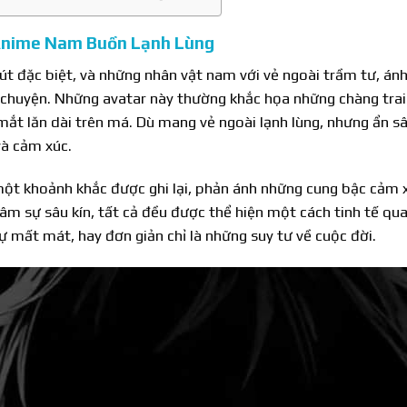
Anime Nam Buồn Lạnh Lùng
út đặc biệt, và những nhân vật nam với vẻ ngoài trầm tư, án
chuyện. Những avatar này thường khắc họa những chàng trai v
mắt lăn dài trên má. Dù mang vẻ ngoài lạnh lùng, nhưng ẩn sâ
và cảm xúc.
ột khoảnh khắc được ghi lại, phản ánh những cung bậc cảm 
 sự sâu kín, tất cả đều được thể hiện một cách tinh tế qua n
ự mất mát, hay đơn giản chỉ là những suy tư về cuộc đời.