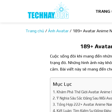
Bỏ
qua
TRANG
nội
dung
Trang chủ
/
Ảnh Avatar
/
189+ Avatar Anime 
189+ Avata
Cuộc sống đôi khi mang đến nhữ
trạng đó. Những hình ảnh này khôn
cảm. Bài viết này sẽ mang đến ch
Mục Lục
Khám Phá Thế Giới Avatar Anime
Ý Nghĩa Sâu Sắc Đằng Sau Mỗi Ava
Tổng Hợp 222+ Avatar Anime Nam
Kết Luận: Tìm Kiếm Sự Đồng Điệ