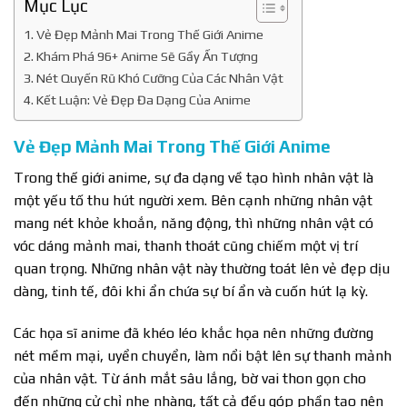
Mục Lục
Vẻ Đẹp Mảnh Mai Trong Thế Giới Anime
Khám Phá 96+ Anime Sẽ Gầy Ấn Tượng
Nét Quyến Rũ Khó Cưỡng Của Các Nhân Vật
Kết Luận: Vẻ Đẹp Đa Dạng Của Anime
Vẻ Đẹp Mảnh Mai Trong Thế Giới Anime
Trong thế giới anime, sự đa dạng về tạo hình nhân vật là
một yếu tố thu hút người xem. Bên cạnh những nhân vật
mang nét khỏe khoắn, năng động, thì những nhân vật có
vóc dáng mảnh mai, thanh thoát cũng chiếm một vị trí
quan trọng. Những nhân vật này thường toát lên vẻ đẹp dịu
dàng, tinh tế, đôi khi ẩn chứa sự bí ẩn và cuốn hút lạ kỳ.
Các họa sĩ anime đã khéo léo khắc họa nên những đường
nét mềm mại, uyển chuyển, làm nổi bật lên sự thanh mảnh
của nhân vật. Từ ánh mắt sâu lắng, bờ vai thon gọn cho
đến những cử chỉ nhẹ nhàng, tất cả đều góp phần tạo nên