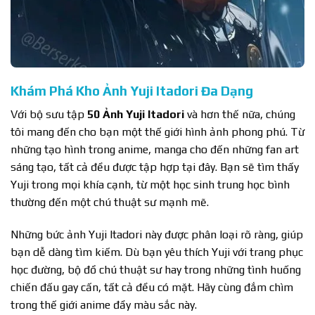
Khám Phá Kho Ảnh Yuji Itadori Đa Dạng
Với bộ sưu tập
50 Ảnh Yuji Itadori
và hơn thế nữa, chúng
tôi mang đến cho bạn một thế giới hình ảnh phong phú. Từ
những tạo hình trong anime, manga cho đến những fan art
sáng tạo, tất cả đều được tập hợp tại đây. Bạn sẽ tìm thấy
Yuji trong mọi khía cạnh, từ một học sinh trung học bình
thường đến một chú thuật sư mạnh mẽ.
Những bức ảnh Yuji Itadori này được phân loại rõ ràng, giúp
bạn dễ dàng tìm kiếm. Dù bạn yêu thích Yuji với trang phục
học đường, bộ đồ chú thuật sư hay trong những tình huống
chiến đấu gay cấn, tất cả đều có mặt. Hãy cùng đắm chìm
trong thế giới anime đầy màu sắc này.