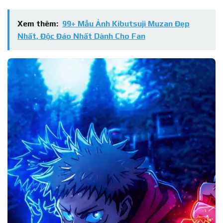
Xem thêm:
99+ Mẫu Ảnh Kibutsuji Muzan Đẹp
Nhất, Độc Đáo Nhất Dành Cho Fan