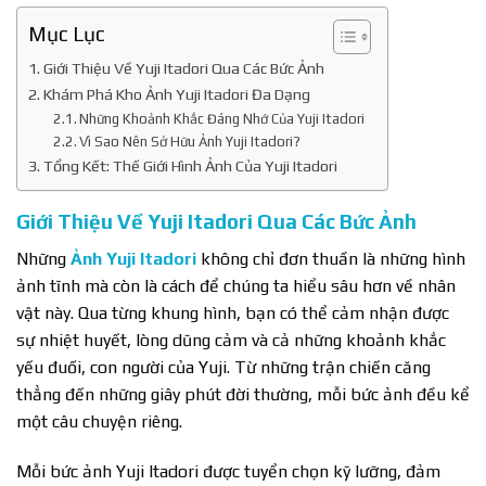
Mục Lục
Giới Thiệu Về Yuji Itadori Qua Các Bức Ảnh
Khám Phá Kho Ảnh Yuji Itadori Đa Dạng
Những Khoảnh Khắc Đáng Nhớ Của Yuji Itadori
Vì Sao Nên Sở Hữu Ảnh Yuji Itadori?
Tổng Kết: Thế Giới Hình Ảnh Của Yuji Itadori
Giới Thiệu Về Yuji Itadori Qua Các Bức Ảnh
Những
Ảnh Yuji Itadori
không chỉ đơn thuần là những hình
ảnh tĩnh mà còn là cách để chúng ta hiểu sâu hơn về nhân
vật này. Qua từng khung hình, bạn có thể cảm nhận được
sự nhiệt huyết, lòng dũng cảm và cả những khoảnh khắc
yếu đuối, con người của Yuji. Từ những trận chiến căng
thẳng đến những giây phút đời thường, mỗi bức ảnh đều kể
một câu chuyện riêng.
Mỗi bức ảnh Yuji Itadori được tuyển chọn kỹ lưỡng, đảm