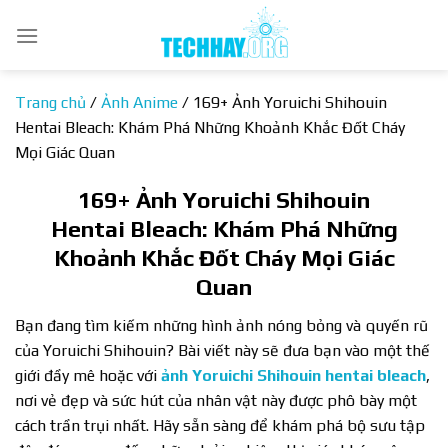
Bỏ
qua
nội
dung
Trang chủ
/
Ảnh Anime
/
169+ Ảnh Yoruichi Shihouin
Hentai Bleach: Khám Phá Những Khoảnh Khắc Đốt Cháy
Mọi Giác Quan
169+ Ảnh Yoruichi Shihouin
Hentai Bleach: Khám Phá Những
Khoảnh Khắc Đốt Cháy Mọi Giác
Quan
Bạn đang tìm kiếm những hình ảnh nóng bỏng và quyến rũ
của Yoruichi Shihouin? Bài viết này sẽ đưa bạn vào một thế
giới đầy mê hoặc với
ảnh Yoruichi Shihouin hentai bleach
,
nơi vẻ đẹp và sức hút của nhân vật này được phô bày một
cách trần trụi nhất. Hãy sẵn sàng để khám phá bộ sưu tập