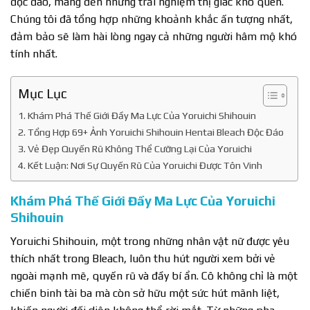
độc đáo, mang đến những trải nghiệm thị giác khó quên.
Chúng tôi đã tổng hợp những khoảnh khắc ấn tượng nhất,
đảm bảo sẽ làm hài lòng ngay cả những người hâm mộ khó
tính nhất.
Mục Lục
Khám Phá Thế Giới Đầy Ma Lực Của Yoruichi Shihouin
Tổng Hợp 69+ Ảnh Yoruichi Shihouin Hentai Bleach Độc Đáo
Vẻ Đẹp Quyến Rũ Không Thể Cưỡng Lại Của Yoruichi
Kết Luận: Nơi Sự Quyến Rũ Của Yoruichi Được Tôn Vinh
Khám Phá Thế Giới Đầy Ma Lực Của Yoruichi
Shihouin
Yoruichi Shihouin, một trong những nhân vật nữ được yêu
thích nhất trong Bleach, luôn thu hút người xem bởi vẻ
ngoài mạnh mẽ, quyến rũ và đầy bí ẩn. Cô không chỉ là một
chiến binh tài ba mà còn sở hữu một sức hút mãnh liệt,