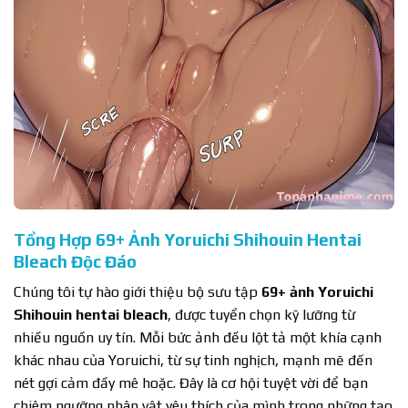
Tổng Hợp 69+ Ảnh Yoruichi Shihouin Hentai
Bleach Độc Đáo
Chúng tôi tự hào giới thiệu bộ sưu tập
69+ ảnh Yoruichi
Shihouin hentai bleach
, được tuyển chọn kỹ lưỡng từ
nhiều nguồn uy tín. Mỗi bức ảnh đều lột tả một khía cạnh
khác nhau của Yoruichi, từ sự tinh nghịch, mạnh mẽ đến
nét gợi cảm đầy mê hoặc. Đây là cơ hội tuyệt vời để bạn
chiêm ngưỡng nhân vật yêu thích của mình trong những tạo