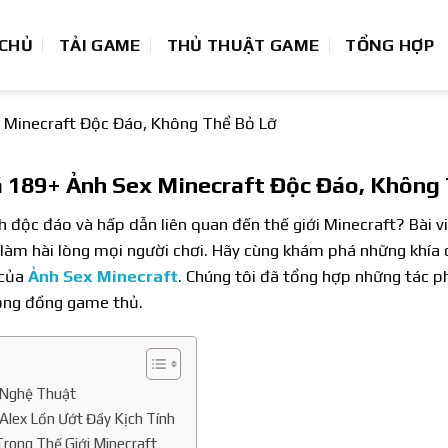
 CHỦ
TẢI GAME
THỦ THUẬT GAME
TỔNG HỢP
Minecraft Độc Đáo, Không Thể Bỏ Lỡ
 189+ Ảnh Sex Minecraft Độc Đáo, Không 
 độc đáo và hấp dẫn liên quan đến thế giới Minecraft? Bài 
làm hài lòng mọi người chơi. Hãy cùng khám phá những khía 
 của
Ảnh Sex Minecraft
. Chúng tôi đã tổng hợp những tác p
cộng đồng game thủ.
 Nghệ Thuật
Alex Lồn Ướt Đầy Kịch Tính
ong Thế Giới Minecraft