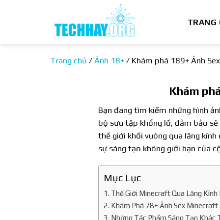
Bỏ
qua
TRANG
nội
dung
Trang chủ
/
Ảnh 18+
/
Khám phá 189+ Ảnh Sex 
Khám phá
Bạn đang tìm kiếm những hình ảnh
bộ sưu tập khổng lồ, đảm bảo sẽ 
thế giới khối vuông qua lăng kính
sự sáng tạo không giới hạn của 
Mục Lục
Thế Giới Minecraft Qua Lăng Kính
Khám Phá 78+ Ảnh Sex Minecraft 
Những Tác Phẩm Sáng Tạo Khác Tr