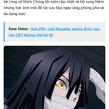
bè cùng sở thích. Chúng tôi luôn cập nhật và bổ sung thêm
những bức ảnh mới để bộ sưu tập ngày càng phong phú và
đa dạng hơn.
Xem thêm:
Hơn 295+ ảnh Ronaldo anime đỉnh cao,
fan CR7 không thể bỏ lỡ!