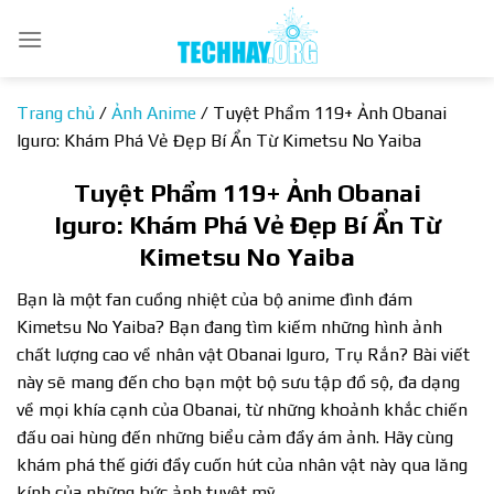
Bỏ
qua
nội
dung
Trang chủ
/
Ảnh Anime
/
Tuyệt Phẩm 119+ Ảnh Obanai
Iguro: Khám Phá Vẻ Đẹp Bí Ẩn Từ Kimetsu No Yaiba
Tuyệt Phẩm 119+ Ảnh Obanai
Iguro: Khám Phá Vẻ Đẹp Bí Ẩn Từ
Kimetsu No Yaiba
Bạn là một fan cuồng nhiệt của bộ anime đình đám
Kimetsu No Yaiba? Bạn đang tìm kiếm những hình ảnh
chất lượng cao về nhân vật Obanai Iguro, Trụ Rắn? Bài viết
này sẽ mang đến cho bạn một bộ sưu tập đồ sộ, đa dạng
về mọi khía cạnh của Obanai, từ những khoảnh khắc chiến
đấu oai hùng đến những biểu cảm đầy ám ảnh. Hãy cùng
khám phá thế giới đầy cuốn hút của nhân vật này qua lăng
kính của những bức ảnh tuyệt mỹ.