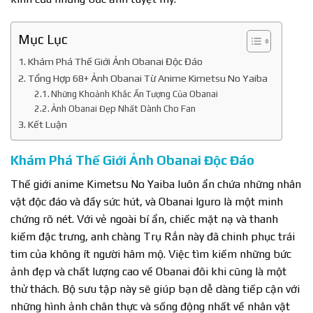
Mục Lục
Khám Phá Thế Giới Ảnh Obanai Độc Đáo
Tổng Hợp 68+ Ảnh Obanai Từ Anime Kimetsu No Yaiba
Những Khoảnh Khắc Ấn Tượng Của Obanai
Ảnh Obanai Đẹp Nhất Dành Cho Fan
Kết Luận
Khám Phá Thế Giới Ảnh Obanai Độc Đáo
Thế giới anime Kimetsu No Yaiba luôn ẩn chứa những nhân
vật độc đáo và đầy sức hút, và Obanai Iguro là một minh
chứng rõ nét. Với vẻ ngoài bí ẩn, chiếc mặt nạ và thanh
kiếm đặc trưng, anh chàng Trụ Rắn này đã chinh phục trái
tim của không ít người hâm mộ. Việc tìm kiếm những bức
ảnh đẹp và chất lượng cao về Obanai đôi khi cũng là một
thử thách. Bộ sưu tập này sẽ giúp bạn dễ dàng tiếp cận với
những hình ảnh chân thực và sống động nhất về nhân vật