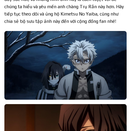
chúng ta hiểu và yêu mến anh chàng Trụ Rắn này hơn. Hãy
tiếp tục theo dõi và ủng hộ Kimetsu No Yaiba, cũng như
chia sẻ bộ sưu tập ảnh này đến với cộng đồng fan nhé!