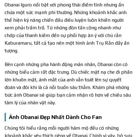
Obanai Iguro nổi bật với phong thái điềm tĩnh nhưng ẩn
chứa một sức mạnh phi thường. Những khoảnh khắc anh
thể hiện kỹ năng chiến đấu điêu luyện luôn khiến người
xem phải trầm trồ. Từ những đòn tấn công nhanh như
chớp của thanh kiếm đến sự phối hợp ăn ý với chú rắn
Kaburamaru, tất cả tạo nên một hình ảnh Trụ Rắn đầy ấn
tượng.
Bên cạnh những pha hành động mãn nhãn, Obanai còn có
những biểu cảm rất đặc trưng. Dù chiếc mặt nạ che đi phần
lớn khuôn mặt, ánh mắt của anh vẫn toát lên sự quyết
đoán và đôi khi là cả nỗi buồn sâu thẳm. Khám phá những
bức ảnh Obanai sẽ giúp bạn cảm nhận rõ hơn về chiều sâu
tâm lý của nhân vật này.
Ảnh Obanai Đẹp Nhất Dành Cho Fan
Chúng tôi hiểu rằng mỗi người hâm mộ đều có những
khoảnh khắc yêu thích riêng về Obanai. Chính vì vậy, bộ sưu