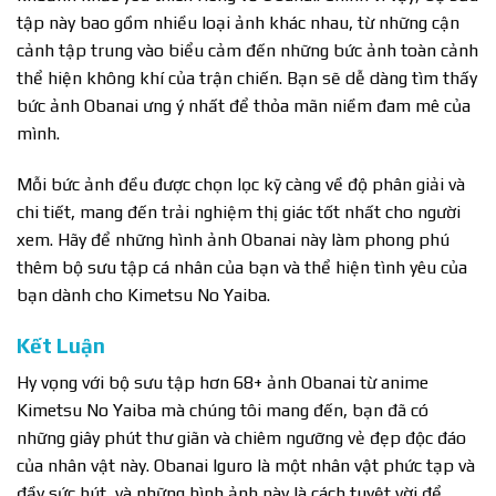
tập này bao gồm nhiều loại ảnh khác nhau, từ những cận
cảnh tập trung vào biểu cảm đến những bức ảnh toàn cảnh
thể hiện không khí của trận chiến. Bạn sẽ dễ dàng tìm thấy
bức ảnh Obanai ưng ý nhất để thỏa mãn niềm đam mê của
mình.
Mỗi bức ảnh đều được chọn lọc kỹ càng về độ phân giải và
chi tiết, mang đến trải nghiệm thị giác tốt nhất cho người
xem. Hãy để những hình ảnh Obanai này làm phong phú
thêm bộ sưu tập cá nhân của bạn và thể hiện tình yêu của
bạn dành cho Kimetsu No Yaiba.
Kết Luận
Hy vọng với bộ sưu tập hơn 68+ ảnh Obanai từ anime
Kimetsu No Yaiba mà chúng tôi mang đến, bạn đã có
những giây phút thư giãn và chiêm ngưỡng vẻ đẹp độc đáo
của nhân vật này. Obanai Iguro là một nhân vật phức tạp và
đầy sức hút, và những hình ảnh này là cách tuyệt vời để