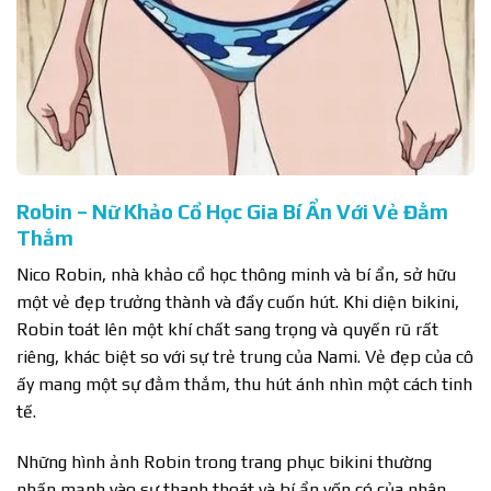
Robin – Nữ Khảo Cổ Học Gia Bí Ẩn Với Vẻ Đằm
Thắm
Nico Robin, nhà khảo cổ học thông minh và bí ẩn, sở hữu
một vẻ đẹp trưởng thành và đầy cuốn hút. Khi diện bikini,
Robin toát lên một khí chất sang trọng và quyến rũ rất
riêng, khác biệt so với sự trẻ trung của Nami. Vẻ đẹp của cô
ấy mang một sự đằm thắm, thu hút ánh nhìn một cách tinh
tế.
Những hình ảnh Robin trong trang phục bikini thường
nhấn mạnh vào sự thanh thoát và bí ẩn vốn có của nhân