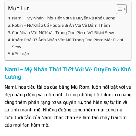
Mục Lục
Nami – Mỹ Nhân Thời Tiết Với Vẻ Quyến Rũ Khó Cưỡng
Robin – Nữ Khảo Cổ Học Gia Bí Ẩn Với Vẻ Đằm Thắm
Các Nhân Vật Nữ Khác Trong One Piece Với Bikini Sexy
Khám Phá 87 Ảnh Nhân Vật Nữ Trong One Piece Mặc Bikini
Sexy
Kết Luận
Nami – Mỹ Nhân Thời Tiết Với Vẻ Quyến Rũ Khó
Cưỡng
Nami, hoa tiêu tài ba của băng Mũ Rơm, luôn nổi bật với vẻ
đẹp năng động và cuốn hút. Trong những bộ bikini, cô nàng
càng thêm phần rạng rỡ và quyến rũ, thể hiện sự tự tin và
cá tính mạnh mẽ. Những đường cong mềm mại cùng nụ
cười tươi tắn của Nami chắc chắn sẽ làm tan chảy trái tim
của mọi fan hâm mộ.