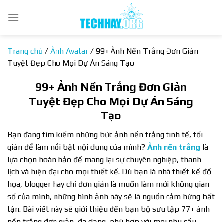
Bỏ
qua
nội
dung
Trang chủ
/
Ảnh Avatar
/
99+ Ảnh Nền Trắng Đơn Giản
Tuyệt Đẹp Cho Mọi Dự Án Sáng Tạo
99+ Ảnh Nền Trắng Đơn Giản
Tuyệt Đẹp Cho Mọi Dự Án Sáng
Tạo
Bạn đang tìm kiếm những bức ảnh nền trắng tinh tế, tối
giản để làm nổi bật nội dung của mình?
Ảnh nền trắng
là
lựa chọn hoàn hảo để mang lại sự chuyên nghiệp, thanh
lịch và hiện đại cho mọi thiết kế. Dù bạn là nhà thiết kế đồ
họa, blogger hay chỉ đơn giản là muốn làm mới không gian
số của mình, những hình ảnh này sẽ là nguồn cảm hứng bất
tận. Bài viết này sẽ giới thiệu đến bạn bộ sưu tập 77+ ảnh
nền trắng đơn giản, đa dạng, phù hợp với mọi nhu cầu.