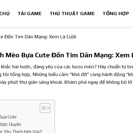
 CHỦ
TẢI GAME
THỦ THUẬT GAME
TỔNG HỢP
e Đốn Tim Dân Mạng: Xem Là Cười
h Mèo Bựa Cute Đốn Tim Dân Mạng: Xem 
hắc hài hước, đáng yêu của các boss mèo? Hãy chuẩn bị tinh
tôi tổng hợp. Những biểu cảm “khó đỡ” cùng hành động “kh
iây phút thư giãn sảng khoái. Khám phá ngay để không bỏ lỡ
Bựa Cute
 Độc Quyền
ợc Yêu Thích Đến Vậy?