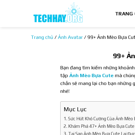
Bỏ
qua
TRANG
nội
dung
Trang chủ
/
Ảnh Avatar
/
99+ Ảnh Mèo Bựa Cut
99+ Ản
Bạn đang tìm kiếm những khoảnh k
tập
Ảnh Mèo Bựa Cute
mà chúng 
chắn sẽ mang lại cho bạn những g
nhé!
Mục Lục
Sức Hút Khó Cưỡng Của Ảnh Mèo 
Khám Phá 47+ Ảnh Mèo Bựa Cute
Tại Sao Ảnh Mèo Bựa Cute Lại Đư