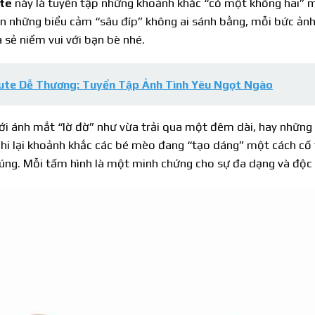
te
này là tuyển tập những khoảnh khắc “có một không hai” m
ến những biểu cảm “sâu đíp” không ai sánh bằng, mỗi bức ản
 sẻ niềm vui với bạn bè nhé.
Cute Dễ Thương: Tuyển Tập Ảnh Tình Yêu Ngọt Ngào
i ánh mắt “lờ đờ” như vừa trải qua một đêm dài, hay những p
hi lại khoảnh khắc các bé mèo đang “tạo dáng” một cách cố t
chúng. Mỗi tấm hình là một minh chứng cho sự đa dạng và độc 