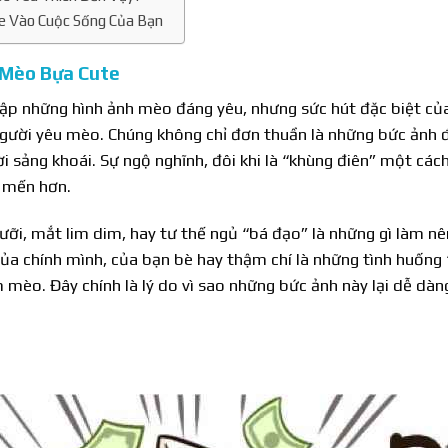
e Vào Cuộc Sống Của Bạn
 Mèo Bựa Cute
ngập những hình ảnh mèo đáng yêu, nhưng sức hút đặc biệt c
ng người yêu mèo. Chúng không chỉ đơn thuần là những bức ản
i sảng khoái. Sự ngộ nghĩnh, đôi khi là “khùng điên” một các
u mến hơn.
ưỡi, mắt lim dim, hay tư thế ngủ “bá đạo” là những gì làm n
ủa chính mình, của bạn bè hay thậm chí là những tình huống
 mèo. Đây chính là lý do vì sao những bức ảnh này lại dễ dàn