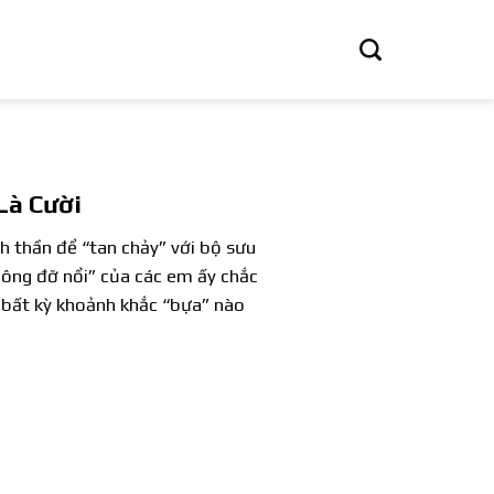
Là Cười
 thần để “tan chảy” với bộ sưu
ông đỡ nổi” của các em ấy chắc
 bất kỳ khoảnh khắc “bựa” nào