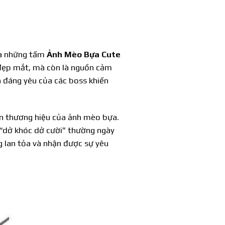
ủa những tấm
Ảnh Mèo Bựa Cute
h đẹp mắt, mà còn là nguồn cảm
h đáng yêu của các boss khiến
ên thương hiệu của ảnh mèo bựa.
 “dở khóc dở cười” thường ngày
g lan tỏa và nhận được sự yêu