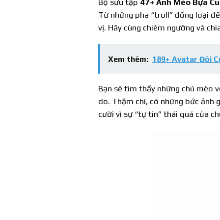
Bộ sưu tập
47+ Ảnh Mèo Bựa Cu
Từ những pha “troll” đồng loại đ
vị. Hãy cùng chiêm ngưỡng và chia
Xem thêm:
189+ Avatar Đôi 
Bạn sẽ tìm thấy những chú mèo vớ
do. Thậm chí, có những bức ảnh g
cười vì sự “tự tin” thái quá của 