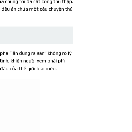
à chúng tôi đã cất công thu thập.
h đều ẩn chứa một câu chuyện thú
ha “lăn đùng ra sàn” không rõ lý
ình, khiến người xem phải phì
đáo của thế giới loài mèo.