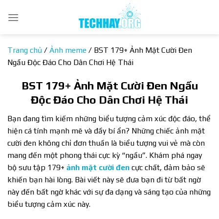
Bỏ
qua
nội
dung
Trang chủ
/
Ảnh meme
/
BST 179+ Ảnh Mặt Cười Đen
Ngầu Độc Đáo Cho Dân Chơi Hệ Thái
BST 179+ Ảnh Mặt Cười Đen Ngầu
Độc Đáo Cho Dân Chơi Hệ Thái
Bạn đang tìm kiếm những biểu tượng cảm xúc độc đáo, thể
hiện cá tính mạnh mẽ và đầy bí ẩn? Những chiếc ảnh mặt
cười đen không chỉ đơn thuần là biểu tượng vui vẻ mà còn
mang đến một phong thái cực kỳ “ngầu”. Khám phá ngay
bộ sưu tập 179+
ảnh mặt cười đen
cực chất, đảm bảo sẽ
khiến bạn hài lòng. Bài viết này sẽ đưa bạn đi từ bất ngờ
này đến bất ngờ khác với sự đa dạng và sáng tạo của những
biểu tượng cảm xúc này.