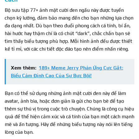
Bộ sưu tập 77+ ảnh mặt cười đen ngầu này được tuyển
chọn kỹ lưỡng, đảm bảo mang đến cho bạn những lựa chọn
đa dạng nhất. Dù bạn theo đuổi phong cách cá tính, bí ẩn,
hài hước hay thậm chí là có chút “dark”, chắc chắn bạn sẽ
tìm thấy biểu tượng phù hợp. Mỗi hình ảnh đều được thiết
kế tỉ mỉ, với các chi tiết độc đáo tạo nên điểm nhấn riêng.
Xem thêm:
189+ Meme Jerry Phản Ứng Cực Gắt:
Biểu Cảm Đỉnh Cao Của Sự Bực Bội!
Bạn có thể sử dụng những ảnh mặt cười đen này để làm
avatar, ảnh bìa, hoặc đơn giản là gửi cho bạn bè để tạo
thêm sự thú vị trong cuộc trò chuyện. Chúng là công cụ hiệu
quả để thể hiện cảm xúc và cá tính của bạn một cách mạnh
mẽ và ấn tượng. Hãy để những biểu tượng này nói lên tiếng
lòng của bạn.