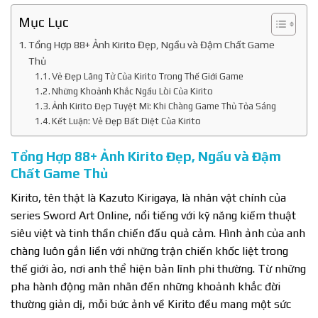
Mục Lục
Tổng Hợp 88+ Ảnh Kirito Đẹp, Ngầu và Đậm Chất Game
Thủ
Vẻ Đẹp Lãng Tử Của Kirito Trong Thế Giới Game
Những Khoảnh Khắc Ngầu Lòi Của Kirito
Ảnh Kirito Đẹp Tuyệt Mĩ: Khi Chàng Game Thủ Tỏa Sáng
Kết Luận: Vẻ Đẹp Bất Diệt Của Kirito
Tổng Hợp 88+ Ảnh Kirito Đẹp, Ngầu và Đậm
Chất Game Thủ
Kirito, tên thật là Kazuto Kirigaya, là nhân vật chính của
series Sword Art Online, nổi tiếng với kỹ năng kiếm thuật
siêu việt và tinh thần chiến đấu quả cảm. Hình ảnh của anh
chàng luôn gắn liền với những trận chiến khốc liệt trong
thế giới ảo, nơi anh thể hiện bản lĩnh phi thường. Từ những
pha hành động mãn nhãn đến những khoảnh khắc đời
thường giản dị, mỗi bức ảnh về Kirito đều mang một sức