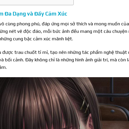
âm Đa Dạng và Đầy Cảm Xúc
 vô cùng phong phú, đáp ứng mọi sở thích và mong muốn củ
ững nét vẽ độc đáo, mỗi bức ảnh đều mang một câu chuyện r
 những cung bậc cảm xúc mãnh liệt.
 được trau chuốt tỉ mỉ, tạo nên những tác phẩm nghệ thuật đ
 bối cảnh. Đây không chỉ là những hình ảnh giải trí, mà còn 
cảm.