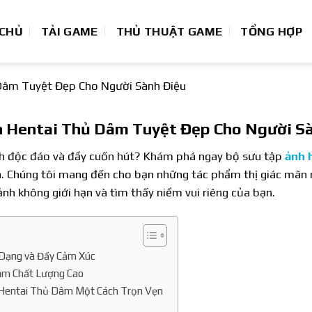
 CHỦ
TẢI GAME
THỦ THUẬT GAME
TỔNG HỢP
Dâm Tuyệt Đẹp Cho Người Sành Điệu
h Hentai Thủ Dâm Tuyệt Đẹp Cho Người Sà
h độc đáo và đầy cuốn hút? Khám phá ngay bộ sưu tập
ảnh 
. Chúng tôi mang đến cho bạn những tác phẩm thị giác mãn n
nh không giới hạn và tìm thấy niềm vui riêng của bạn.
 Dạng và Đầy Cảm Xúc
âm Chất Lượng Cao
Hentai Thủ Dâm Một Cách Trọn Vẹn