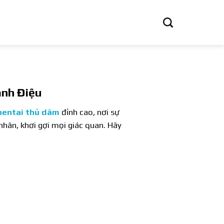
nh Điệu
hentai thủ dâm
đỉnh cao, nơi sự
hãn, khơi gợi mọi giác quan. Hãy