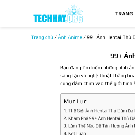
Bỏ
qua
TRANG
nội
dung
Trang chủ
/
Ảnh Anime
/
99+ Ảnh Hentai Thủ 
99+ Ản
Bạn đang tìm kiếm những hình ản
sáng tạo và nghệ thuật thăng hoa
cùng đắm chìm vào thế giới hình ả
Mục Lục
Thế Giới Ảnh Hentai Thủ Dâm Đa
Khám Phá 99+ Ảnh Hentai Thủ D
Làm Thế Nào Để Tận Hưởng Ảnh 
Kết Luận