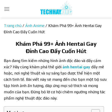
Bỏ
qua
nội
dung
Trang chủ
/
Ảnh Anime
/
Khám Phá 99+ Ảnh Hentai Gay
Đỉnh Cao Đầy Cuốn Hút
Khám Phá 99+ Ảnh Hentai Gay
Đỉnh Cao Đầy Cuốn Hút
Bạn đang tìm kiếm những hình ảnh độc đáo và đầy cảm
xúc? Hãy cùng khám phá thế giới
ảnh hentai gay
đầy mê
hoặc, nơi nghệ thuật và sự sáng tạo được thể hiện một
cách tinh tế. Bài viết này sẽ mang đến cho bạn một bộ sưu
tập hình ảnh ấn tượng, đáp ứng mọi sở thích và mong
muốn của bạn. Đừng bỏ lỡ cơ hội chiêm ngưỡng những tác
phẩm nghệ thuật độc đáo này.