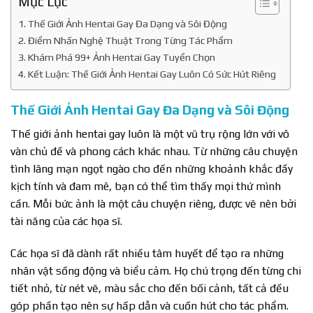
Mục Lục
Thế Giới Ảnh Hentai Gay Đa Dạng và Sôi Động
Điểm Nhấn Nghệ Thuật Trong Từng Tác Phẩm
Khám Phá 99+ Ảnh Hentai Gay Tuyển Chọn
Kết Luận: Thế Giới Ảnh Hentai Gay Luôn Có Sức Hút Riêng
Thế Giới Ảnh Hentai Gay Đa Dạng và Sôi Động
Thế giới ảnh hentai gay luôn là một vũ trụ rộng lớn với vô
vàn chủ đề và phong cách khác nhau. Từ những câu chuyện
tình lãng mạn ngọt ngào cho đến những khoảnh khắc đầy
kịch tính và đam mê, bạn có thể tìm thấy mọi thứ mình
cần. Mỗi bức ảnh là một câu chuyện riêng, được vẽ nên bởi
tài năng của các họa sĩ.
Các họa sĩ đã dành rất nhiều tâm huyết để tạo ra những
nhân vật sống động và biểu cảm. Họ chú trọng đến từng chi
tiết nhỏ, từ nét vẽ, màu sắc cho đến bối cảnh, tất cả đều
góp phần tạo nên sự hấp dẫn và cuốn hút cho tác phẩm.