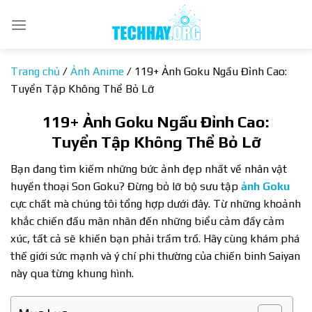
Bỏ
qua
nội
dung
Trang chủ
/
Ảnh Anime
/
119+ Ảnh Goku Ngầu Đỉnh Cao:
Tuyển Tập Không Thể Bỏ Lỡ
119+ Ảnh Goku Ngầu Đỉnh Cao:
Tuyển Tập Không Thể Bỏ Lỡ
Bạn đang tìm kiếm những bức ảnh đẹp nhất về nhân vật
huyền thoại Son Goku? Đừng bỏ lỡ bộ sưu tập
ảnh Goku
cực chất mà chúng tôi tổng hợp dưới đây. Từ những khoảnh
khắc chiến đấu mãn nhãn đến những biểu cảm đầy cảm
xúc, tất cả sẽ khiến bạn phải trầm trồ. Hãy cùng khám phá
thế giới sức mạnh và ý chí phi thường của chiến binh Saiyan
này qua từng khung hình.