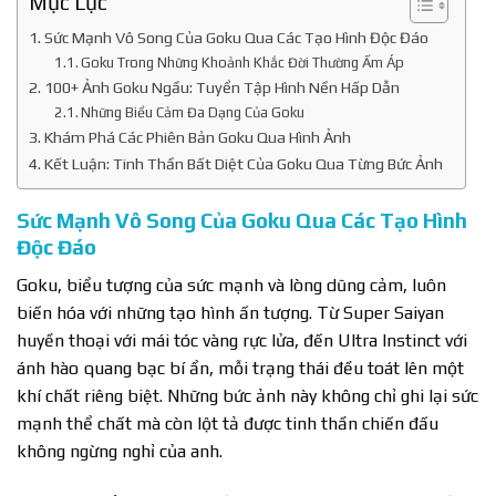
Mục Lục
Sức Mạnh Vô Song Của Goku Qua Các Tạo Hình Độc Đáo
Goku Trong Những Khoảnh Khắc Đời Thường Ấm Áp
100+ Ảnh Goku Ngầu: Tuyển Tập Hình Nền Hấp Dẫn
Những Biểu Cảm Đa Dạng Của Goku
Khám Phá Các Phiên Bản Goku Qua Hình Ảnh
Kết Luận: Tinh Thần Bất Diệt Của Goku Qua Từng Bức Ảnh
Sức Mạnh Vô Song Của Goku Qua Các Tạo Hình
Độc Đáo
Goku, biểu tượng của sức mạnh và lòng dũng cảm, luôn
biến hóa với những tạo hình ấn tượng. Từ Super Saiyan
huyền thoại với mái tóc vàng rực lửa, đến Ultra Instinct với
ánh hào quang bạc bí ẩn, mỗi trạng thái đều toát lên một
khí chất riêng biệt. Những bức ảnh này không chỉ ghi lại sức
mạnh thể chất mà còn lột tả được tinh thần chiến đấu
không ngừng nghỉ của anh.