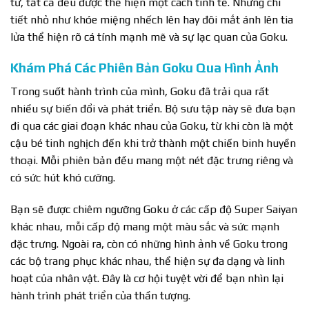
tư, tất cả đều được thể hiện một cách tinh tế. Những chi
tiết nhỏ như khóe miệng nhếch lên hay đôi mắt ánh lên tia
lửa thể hiện rõ cá tính mạnh mẽ và sự lạc quan của Goku.
Khám Phá Các Phiên Bản Goku Qua Hình Ảnh
Trong suốt hành trình của mình, Goku đã trải qua rất
nhiều sự biến đổi và phát triển. Bộ sưu tập này sẽ đưa bạn
đi qua các giai đoạn khác nhau của Goku, từ khi còn là một
cậu bé tinh nghịch đến khi trở thành một chiến binh huyền
thoại. Mỗi phiên bản đều mang một nét đặc trưng riêng và
có sức hút khó cưỡng.
Bạn sẽ được chiêm ngưỡng Goku ở các cấp độ Super Saiyan
khác nhau, mỗi cấp độ mang một màu sắc và sức mạnh
đặc trưng. Ngoài ra, còn có những hình ảnh về Goku trong
các bộ trang phục khác nhau, thể hiện sự đa dạng và linh
hoạt của nhân vật. Đây là cơ hội tuyệt vời để bạn nhìn lại
hành trình phát triển của thần tượng.