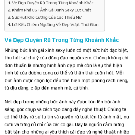
Vẻ Đẹp Quyến Rũ Trong Từng Khoảnh Khắc
Khám Phá 86+ Ảnh Gái Xinh Sexy Cực Chất
Sức Hút Khó Cưỡng Của Các Thiếu Nữ
Lời Kết: Chiêm Ngưỡng Vẻ Đẹp Vượt Thời Gian
Vẻ Đẹp Quyến Rũ Trong Từng Khoảnh Khắc
Những bức ảnh gái xinh sexy luôn có một sức hút đặc biệt,
thu hút sự chú ý của đông đảo người xem. Chúng không chỉ
đơn thuần là những hình ảnh đẹp mà còn là sự thể hiện
tinh tế của đường cong cơ thể và thần thái cuốn hút. Mỗi
bức ảnh được chọn lọc đều thể hiện một phong cách riêng,
từ dịu dàng, e ấp đến mạnh mẽ, cá tính.
Nét đẹp trong những bức ảnh này được tôn lên bởi ánh
sáng, góc chụp và cách tạo dáng đầy nghệ thuật. Chúng ta
có thể thấy rõ sự tự tin và quyến rũ toát lên từ ánh mắt, nụ
cười và từng cử chỉ của các cô gái. Đây là nguồn cảm hứng
bất tận cho những ai yêu thích cái đẹp và nghệ thuật nhiếp