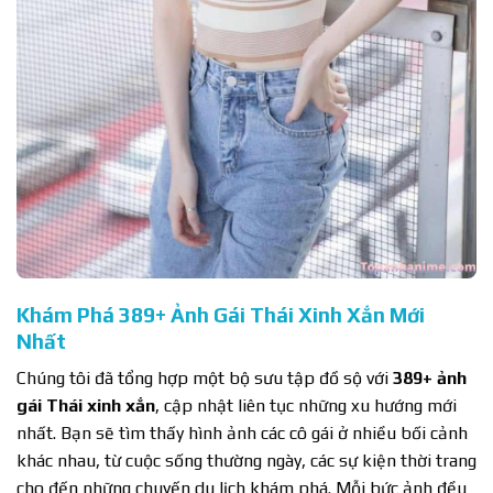
Khám Phá 389+ Ảnh Gái Thái Xinh Xắn Mới
Nhất
Chúng tôi đã tổng hợp một bộ sưu tập đồ sộ với
389+ ảnh
gái Thái xinh xắn
, cập nhật liên tục những xu hướng mới
nhất. Bạn sẽ tìm thấy hình ảnh các cô gái ở nhiều bối cảnh
khác nhau, từ cuộc sống thường ngày, các sự kiện thời trang
cho đến những chuyến du lịch khám phá. Mỗi bức ảnh đều