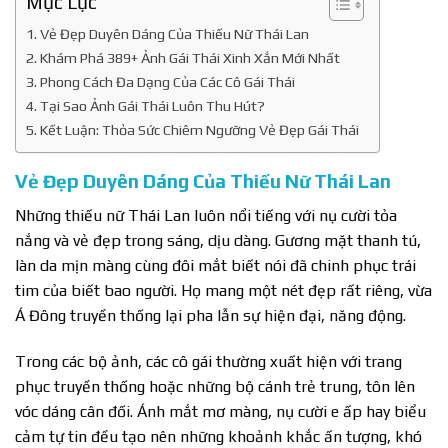
Mục Lục
Vẻ Đẹp Duyên Dáng Của Thiếu Nữ Thái Lan
Khám Phá 389+ Ảnh Gái Thái Xinh Xắn Mới Nhất
Phong Cách Đa Dạng Của Các Cô Gái Thái
Tại Sao Ảnh Gái Thái Luôn Thu Hút?
Kết Luận: Thỏa Sức Chiêm Ngưỡng Vẻ Đẹp Gái Thái
Vẻ Đẹp Duyên Dáng Của Thiếu Nữ Thái Lan
Những thiếu nữ Thái Lan luôn nổi tiếng với nụ cười tỏa
nắng và vẻ đẹp trong sáng, dịu dàng. Gương mặt thanh tú,
làn da mịn màng cùng đôi mắt biết nói đã chinh phục trái
tim của biết bao người. Họ mang một nét đẹp rất riêng, vừa
Á Đông truyền thống lại pha lẫn sự hiện đại, năng động.
Trong các bộ ảnh, các cô gái thường xuất hiện với trang
phục truyền thống hoặc những bộ cánh trẻ trung, tôn lên
vóc dáng cân đối. Ánh mắt mơ màng, nụ cười e ấp hay biểu
cảm tự tin đều tạo nên những khoảnh khắc ấn tượng, khó