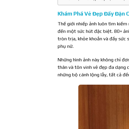
Khám Phá Vẻ Đẹp Đầy Đặn Q
Thế giới nhiếp ảnh luôn tìm kiế
đến một sức hút đặc biệt. 80+ ả
tròn trịa, khỏe khoắn và đầy sức 
phụ nữ.
Những hình ảnh này không chỉ đơn
thân và tôn vinh vẻ đẹp đa dạng 
những bộ cánh lộng lẫy, tất cả đ