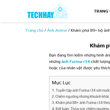
Bỏ
qua
TRANG
nội
dung
Trang chủ
/
Ảnh Anime
/
Khám phá 89+ bộ ảnh 
Khám ph
Bạn đang tìm kiếm những hình ảnh
những
ảnh Furina r34
chất lượng
hoặc của nhân vật được yêu thích
Mục Lục
Tuyển tập ảnh Furina r34 với muô
Chiêm ngưỡng những khoảnh khắc 
Khám phá 88+ ảnh Furina r34 theo
Kết luận: Thỏa sức chiêm ngưỡng 