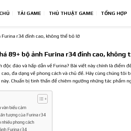
 CHỦ
TẢI GAME
THỦ THUẬT GAME
TỔNG HỢP
Furina r34 đỉnh cao, không thể bỏ lỡ
á 89+ bộ ảnh Furina r34 đỉnh cao, không t
 độc đáo và hấp dẫn về Furina? Bài viết này chính là điểm đ
 cao, đa dạng về phong cách và chủ đề. Hãy cùng chúng tôi b
 này. Chuẩn bị tinh thần để chiêm ngưỡng những tác phẩm n
n vàn biểu cảm
ấn tượng của Furina r34
 nhiều phong cách
ảnh Furina r34