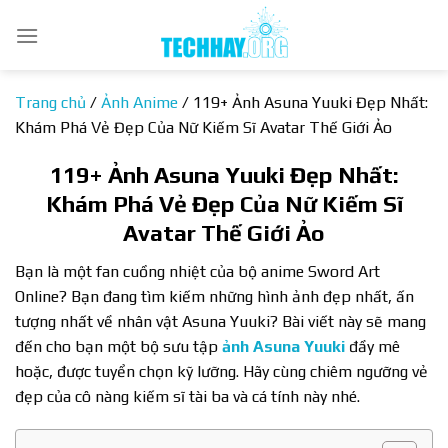
Bỏ
qua
nội
dung
Trang chủ
/
Ảnh Anime
/
119+ Ảnh Asuna Yuuki Đẹp Nhất:
Khám Phá Vẻ Đẹp Của Nữ Kiếm Sĩ Avatar Thế Giới Ảo
119+ Ảnh Asuna Yuuki Đẹp Nhất:
Khám Phá Vẻ Đẹp Của Nữ Kiếm Sĩ
Avatar Thế Giới Ảo
Bạn là một fan cuồng nhiệt của bộ anime Sword Art
Online? Bạn đang tìm kiếm những hình ảnh đẹp nhất, ấn
tượng nhất về nhân vật Asuna Yuuki? Bài viết này sẽ mang
đến cho bạn một bộ sưu tập
ảnh Asuna Yuuki
đầy mê
hoặc, được tuyển chọn kỹ lưỡng. Hãy cùng chiêm ngưỡng vẻ
đẹp của cô nàng kiếm sĩ tài ba và cá tính này nhé.