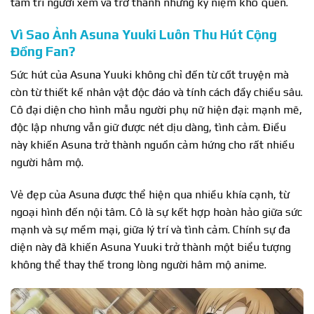
tâm trí người xem và trở thành những kỷ niệm khó quên.
Vì Sao Ảnh Asuna Yuuki Luôn Thu Hút Cộng
Đồng Fan?
Sức hút của Asuna Yuuki không chỉ đến từ cốt truyện mà
còn từ thiết kế nhân vật độc đáo và tính cách đầy chiều sâu.
Cô đại diện cho hình mẫu người phụ nữ hiện đại: mạnh mẽ,
độc lập nhưng vẫn giữ được nét dịu dàng, tình cảm. Điều
này khiến Asuna trở thành nguồn cảm hứng cho rất nhiều
người hâm mộ.
Vẻ đẹp của Asuna được thể hiện qua nhiều khía cạnh, từ
ngoại hình đến nội tâm. Cô là sự kết hợp hoàn hảo giữa sức
mạnh và sự mềm mại, giữa lý trí và tình cảm. Chính sự đa
diện này đã khiến Asuna Yuuki trở thành một biểu tượng
không thể thay thế trong lòng người hâm mộ anime.