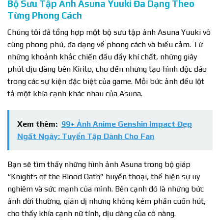
Bộ Sưu Tập Ảnh Asuna Yuuki Đa Dạng Theo
Từng Phong Cách
Chúng tôi đã tổng hợp một bộ sưu tập ảnh Asuna Yuuki vô
cùng phong phú, đa dạng về phong cách và biểu cảm. Từ
những khoảnh khắc chiến đấu đầy khí chất, những giây
phút dịu dàng bên Kirito, cho đến những tạo hình độc đáo
trong các sự kiện đặc biệt của game. Mỗi bức ảnh đều lột
tả một khía cạnh khác nhau của Asuna.
Xem thêm:
99+ Ảnh Anime Genshin Impact Đẹp
Ngất Ngây: Tuyển Tập Dành Cho Fan
Bạn sẽ tìm thấy những hình ảnh Asuna trong bộ giáp
“Knights of the Blood Oath” huyền thoại, thể hiện sự uy
nghiêm và sức mạnh của mình. Bên cạnh đó là những bức
ảnh đời thường, giản dị nhưng không kém phần cuốn hút,
cho thấy khía cạnh nữ tính, dịu dàng của cô nàng.