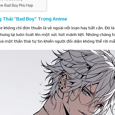
me Bad Boy Phù Hợp
g Thái “Bad Boy” Trong Anime
không chỉ đơn thuần là vẻ ngoài nổi loạn hay bất cần. Đó là 
nhưng lại luôn toát lên một sức hút mãnh liệt. Những chàng 
và một thần thái tự tin khiến người đối diện không thể rời mắ