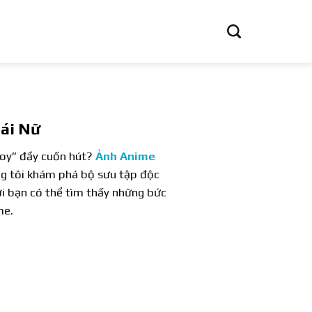
ái Nữ
boy” đầy cuốn hút?
Ảnh Anime
ng tôi khám phá bộ sưu tập độc
nơi bạn có thể tìm thấy những bức
me.