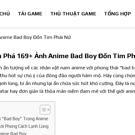
 CHỦ
TẢI GAME
THỦ THUẬT GAME
TỔNG HỢP
nime Bad Boy Đốn Tim Phái Nữ
 Phá 169+ Ảnh Anime Bad Boy Đốn Tim Ph
h ấn tượng về các nhân vật nam anime với phong thái “bad 
 thu hút sự chú ý của đông đảo người hâm mộ. Hãy cùng chú
lạnh lùng, bí ẩn nhưng lại ẩn chứa sức hút khó cưỡng. Đây là 
atar hay đơn giản là thỏa mãn niềm đam mê với thế giới ani
i “Bad Boy” Trong Anime
ới Phong Cách Lạnh Lùng
Anime Bad Boy