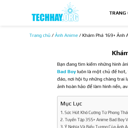
Bỏ
qua
TRANG
nội
dung
Trang chủ
/
Ảnh Anime
/
Khám Phá 169+ Ảnh A
Khám
Bạn đang tìm kiếm những hình ản
Bad Boy
luôn là một chủ đề hot,
đáo, nơi hội tụ những chàng trai 
ảnh hoàn hảo để làm hình nền, av
Mục Lục
Sức Hút Khó Cưỡng Từ Phong Thá
Tuyển Tập 355+ Anime Bad Boy V
Ý Nghĩa Và Biểu Tượng Của Ảnh 