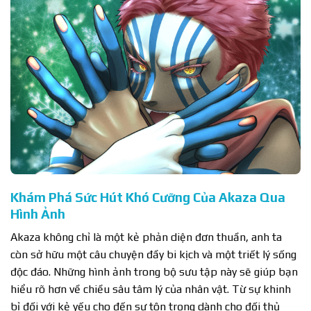
Khám Phá Sức Hút Khó Cưỡng Của Akaza Qua
Hình Ảnh
Akaza không chỉ là một kẻ phản diện đơn thuần, anh ta
còn sở hữu một câu chuyện đầy bi kịch và một triết lý sống
độc đáo. Những hình ảnh trong bộ sưu tập này sẽ giúp bạn
hiểu rõ hơn về chiều sâu tâm lý của nhân vật. Từ sự khinh
bỉ đối với kẻ yếu cho đến sự tôn trọng dành cho đối thủ