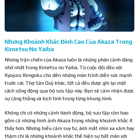
Những Khoảnh Khắc Đỉnh Cao Của Akaza Trong
Kimetsu No Yaiba
Những trận chiến của Akaza luôn là những phân cảnh đáng
nhớ nhất trong Kimetsu no Yaiba. Từ cuộc đối đầu với
Kyojuro Rengoku cho đến những màn trình diễn sức mạnh
trước các Thợ Săn Quỷ khác, tất cả đều được ghi lại một
cách sống động qua bộ sưu tập này. Bạn sẽ cảm nhận được
sự căng thẳng và kịch tính trong từng khung hình.
Không chỉ có những cảnh hành động, bộ sưu tập còn bao
gồm cả những hình ảnh Akaza trong những khoảnh khắc ít
thấy hơn. Những biểu cảm suy tư, ánh mắt nhìn xa xăm hay
thậm chí là những khoảnh khắc thể hiện sự bất mãn với